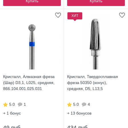
Купить
Купить
ХИТ
Кристалл, Алмазная фреза
Кристалл, Твердосплавная
(Шар) D3,1, L025, средняя,
фреза 50350 (конус),
866.104.001.025.031
средняя, D5, L13,5
5.0
1
5.0
4
+ 1
бонус
+ 13
бонусов
49 руб.
434 руб.