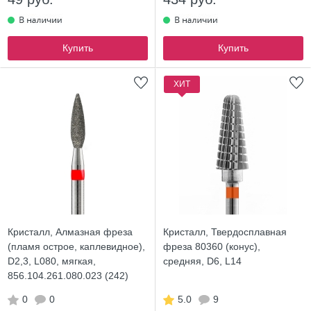
Купить
Купить
ХИТ
Кристалл, Алмазная фреза
Кристалл, Твердосплавная
(пламя острое, каплевидное),
фреза 80360 (конус),
D2,3, L080, мягкая,
средняя, D6, L14
856.104.261.080.023 (242)
0
0
5.0
9