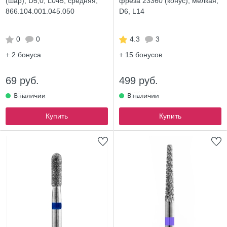
(шар), D5,0, L045, средняя,
фреза 23360 (конус), мелкая,
866.104.001.045.050
D6, L14
0
0
4.3
3
+ 2
бонуса
+ 15
бонусов
69 руб.
499 руб.
Купить
Купить