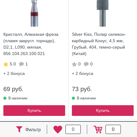
Кристалл, Алмазная фреза
Silver Kiss, Полир силикон-
(пламя закругл. торнадо),
карбидный Конус, 4,5 мм,
D2,1, L090, мягкая,
Грубый, 404, темно-серый
856.104.263.100.021
(Китай)
5.0
1
0
0
+ 2
бонуса
+ 2
бонуса
69 руб.
73 руб.
Купить
Купить
ХИТ
0
0
Фильтр