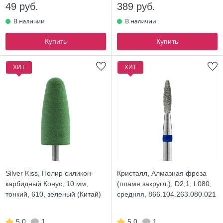
49 руб.
389 руб.
Купить
Купить
ХИТ
ХИТ
Silver Kiss, Полир силикон-
Кристалл, Алмазная фреза
карбидный Конус, 10 мм,
(пламя закругл.), D2,1, L080,
тонкий, 610, зеленый (Китай)
средняя, 866.104.263.080.021
5.0
1
5.0
1