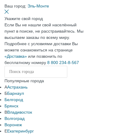
Ваш город:
Эль-Монте
Укажите свой город
Если Вы не нашли свой населённый
пункт в поиске, не расстраивайтесь. Мы
высылаем заказы по всему миру.
Подробнее с условиями доставки Вы
можете ознакомиться на странице
«Доставка»
или позвонить по
бесплатному номеру
8 800 234-8-567
Популярные города
А
Астрахань
Б
Барнаул
Белгород
Брянск
В
Владивосток
Волгоград
Воронеж
Е
Екатеринбург