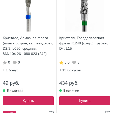
Кристалл, Алмазная фреза
Кристалл, Твердосплавная
(пламя острое, каплевидное),
фреза 41240 (конус), грубая,
D2,3, L080, средняя,
D4, L15
866.104.261.080.023 (242)
0
0
5.0
3
+ 1
бонус
+ 13
бонусов
49 руб.
434 руб.
Купить
Купить