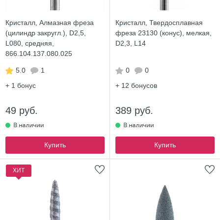
Кристалл, Алмазная фреза
Кристалл, Твердосплавная
(цилиндр закругл.), D2,5,
фреза 23130 (конус), мелкая,
L080, средняя,
D2,3, L14
866.104.137.080.025
5.0
1
0
0
+ 1
бонус
+ 12
бонусов
49 руб.
389 руб.
Купить
Купить
ХИТ