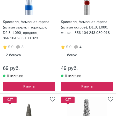
Кристалл, Алмазная фреза
Кристалл, Алмазная фреза
(пламя закругл. торнадо),
(пламя острое), D1,8, L080,
D2,3, L090, средняя,
мягкая, 856.104.243.080.018
866.104.263.100.023
5.0
3
5.0
4
+ 2
бонуса
+ 1
бонус
69 руб.
49 руб.
Купить
Купить
ХИТ
ХИТ