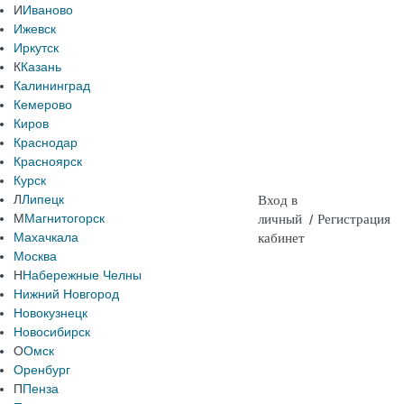
И
Иваново
Ижевск
Иркутск
К
Казань
Калининград
Кемерово
Киров
Краснодар
Красноярск
Курск
Л
Липецк
Вход в
М
Магнитогорск
личный
/
Регистрация
Махачкала
кабинет
Москва
Н
Набережные Челны
Нижний Новгород
Новокузнецк
Новосибирск
О
Омск
Оренбург
П
Пенза