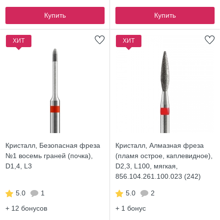
Купить
Купить
ХИТ
ХИТ
Кристалл, Безопасная фреза
Кристалл, Алмазная фреза
№1 восемь граней (почка),
(пламя острое, каплевидное),
D1,4, L3
D2,3, L100, мягкая,
856.104.261.100.023 (242)
5.0
1
5.0
2
+ 12
бонусов
+ 1
бонус