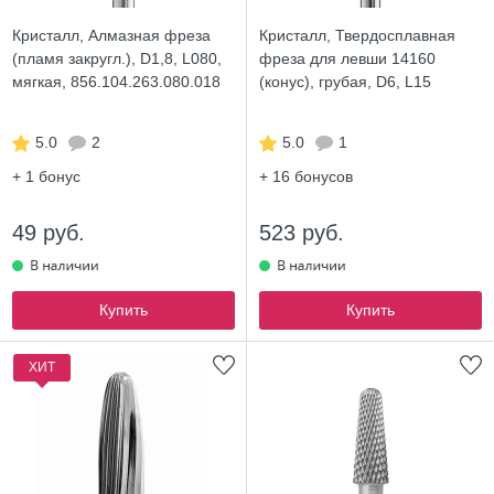
Кристалл, Алмазная фреза
Кристалл, Твердосплавная
(пламя закругл.), D1,8, L080,
фреза для левши 14160
мягкая, 856.104.263.080.018
(конус), грубая, D6, L15
5.0
2
5.0
1
+ 1
бонус
+ 16
бонусов
49 руб.
523 руб.
Купить
Купить
ХИТ