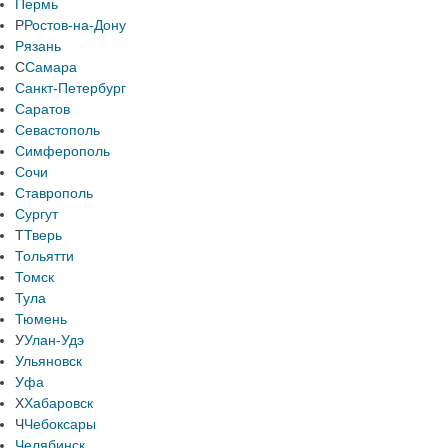
Пермь
Р
Ростов-на-Дону
Рязань
С
Самара
Санкт-Петербург
Саратов
Севастополь
Симферополь
Сочи
Ставрополь
Сургут
Т
Тверь
Тольятти
Томск
Тула
Тюмень
У
Улан-Удэ
Ульяновск
Уфа
Х
Хабаровск
Ч
Чебоксары
Челябинск