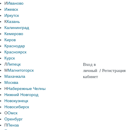
И
Иваново
Ижевск
Иркутск
К
Казань
Калининград
Кемерово
Киров
Краснодар
Красноярск
Курск
Л
Липецк
Вход в
М
Магнитогорск
личный
/
Регистрация
Махачкала
кабинет
Москва
Н
Набережные Челны
Нижний Новгород
Новокузнецк
Новосибирск
О
Омск
Оренбург
П
Пенза