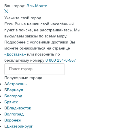
Ваш город:
Эль-Монте
Укажите свой город
Если Вы не нашли свой населённый
пункт в поиске, не расстраивайтесь. Мы
высылаем заказы по всему миру.
Подробнее с условиями доставки Вы
можете ознакомиться на странице
«Доставка»
или позвонить по
бесплатному номеру
8 800 234-8-567
Популярные города
А
Астрахань
Б
Барнаул
Белгород
Брянск
В
Владивосток
Волгоград
Воронеж
Е
Екатеринбург