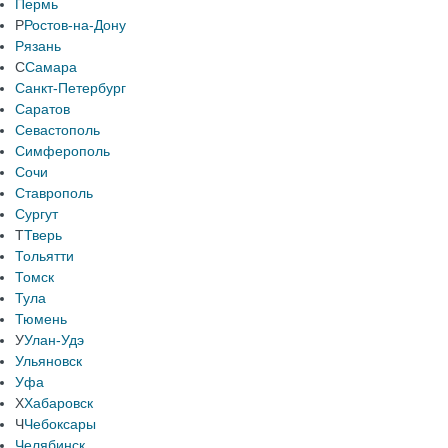
Пермь
Р
Ростов-на-Дону
Рязань
С
Самара
Санкт-Петербург
Саратов
Севастополь
Симферополь
Сочи
Ставрополь
Сургут
Т
Тверь
Тольятти
Томск
Тула
Тюмень
У
Улан-Удэ
Ульяновск
Уфа
Х
Хабаровск
Ч
Чебоксары
Челябинск