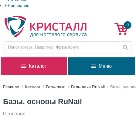
Я
Ярославль
0
Каталог
Меню
Главная
Каталог
Гель-лаки
Гель-лаки RuNail
Базы, основ
Базы, основы RuNail
0 товаров