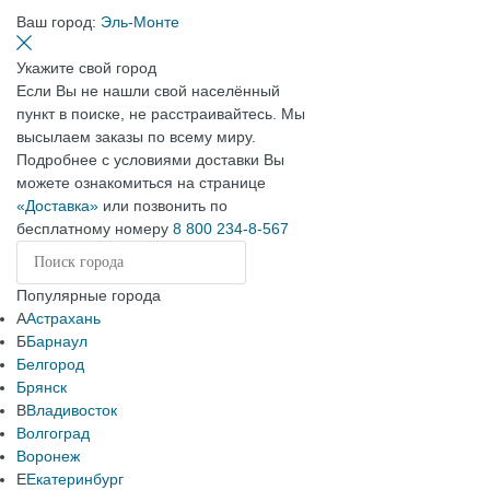
Ваш город:
Эль-Монте
Укажите свой город
Если Вы не нашли свой населённый
пункт в поиске, не расстраивайтесь. Мы
высылаем заказы по всему миру.
Подробнее с условиями доставки Вы
можете ознакомиться на странице
«Доставка»
или позвонить по
бесплатному номеру
8 800 234-8-567
Популярные города
А
Астрахань
Б
Барнаул
Белгород
Брянск
В
Владивосток
Волгоград
Воронеж
Е
Екатеринбург