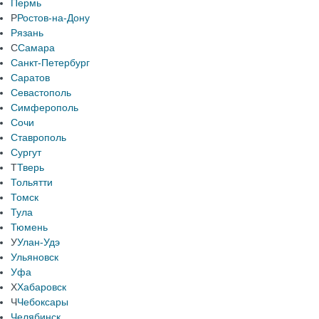
Пермь
Р
Ростов-на-Дону
Рязань
С
Самара
Санкт-Петербург
Саратов
Севастополь
Симферополь
Сочи
Ставрополь
Сургут
Т
Тверь
Тольятти
Томск
Тула
Тюмень
У
Улан-Удэ
Ульяновск
Уфа
Х
Хабаровск
Ч
Чебоксары
Челябинск