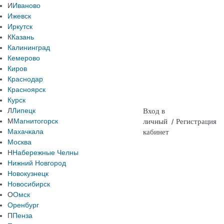
И
Иваново
Ижевск
Иркутск
К
Казань
Калининград
Кемерово
Киров
Краснодар
Красноярск
Курск
Л
Липецк
Вход в
М
Магнитогорск
личный
/
Регистрация
Махачкала
кабинет
Москва
Н
Набережные Челны
Нижний Новгород
Новокузнецк
Новосибирск
О
Омск
Оренбург
П
Пенза