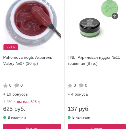
-50%
Pahomova nogti, Акригель
TNL, Акриловая пудра №11
Valery №07 (30 гр)
травяная (8 гр.)
0
0
0
0
+ 19
бонусов
+ 4
бонуса
1 250
q
выгода 625
q
625 руб.
137 руб.