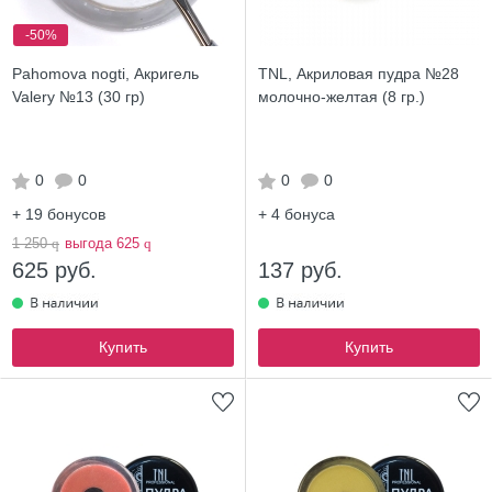
-50%
Pahomova nogti, Акригель
TNL, Акриловая пудра №28
Valery №13 (30 гр)
молочно-желтая (8 гр.)
0
0
0
0
+ 19
бонусов
+ 4
бонуса
1 250
q
выгода 625
q
625 руб.
137 руб.
Купить
Купить