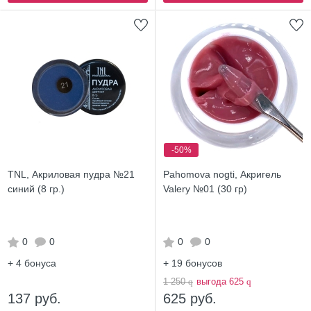
-50%
TNL, Акриловая пудра №21
Pahomova nogti, Акригель
синий (8 гр.)
Valery №01 (30 гр)
0
0
0
0
+ 4
бонуса
+ 19
бонусов
1 250
q
выгода 625
q
137 руб.
625 руб.