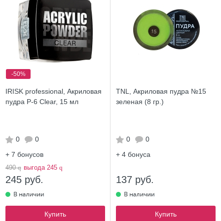
-50%
IRISK professional, Акриловая
TNL, Акриловая пудра №15
пудра Р-6 Clear, 15 мл
зеленая (8 гр.)
0
0
0
0
+ 7
бонусов
+ 4
бонуса
490
q
выгода 245
q
245 руб.
137 руб.
Купить
Купить