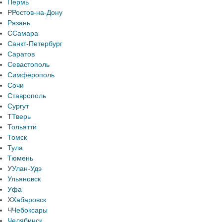
Пермь
Р
Ростов-на-Дону
Рязань
С
Самара
Санкт-Петербург
Саратов
Севастополь
Симферополь
Сочи
Ставрополь
Сургут
Т
Тверь
Тольятти
Томск
Тула
Тюмень
У
Улан-Удэ
Ульяновск
Уфа
Х
Хабаровск
Ч
Чебоксары
Челябинск