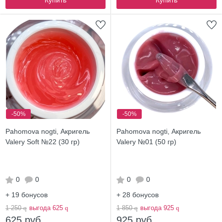
Купить
Купить
-50%
-50%
Pahomova nogti, Акригель
Pahomova nogti, Акригель
Valery Soft №22 (30 гр)
Valery №01 (50 гр)
0
0
0
0
+ 19
бонусов
+ 28
бонусов
1 250
q
выгода 625
q
1 850
q
выгода 925
q
625 руб.
925 руб.