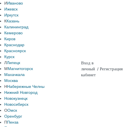
И
Иваново
Ижевск
Иркутск
К
Казань
Калининград
Кемерово
Киров
Краснодар
Красноярск
Курск
Л
Липецк
Вход в
М
Магнитогорск
личный
/
Регистрация
Махачкала
кабинет
Москва
Н
Набережные Челны
Нижний Новгород
Новокузнецк
Новосибирск
О
Омск
Оренбург
П
Пенза