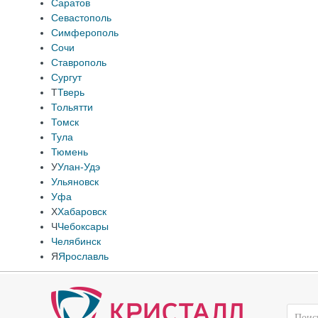
Саратов
Севастополь
Симферополь
Сочи
Ставрополь
Сургут
Т
Тверь
Тольятти
Томск
Тула
Тюмень
У
Улан-Удэ
Ульяновск
Уфа
Х
Хабаровск
Ч
Чебоксары
Челябинск
Я
Ярославль