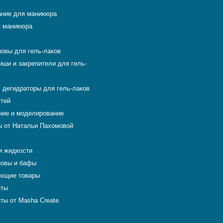
ние для маникюра
 маникюра
новы для гель-лаков
иши и закрепители для гель-
 дегидраторы для гель-лаков
гтей
ие и моделирование
 от Натальи Пахомовой
и жидкости
новы и бафы
ющие товары
нты
ты от Masha Create