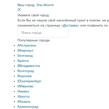
Ваш город:
Эль-Монте
Укажите свой город
Если Вы не нашли свой населённый пункт в поиске, не 
ознакомиться на странице
«Доставка»
или позвонить по
Популярные города
А
Астрахань
Б
Барнаул
Белгород
Брянск
В
Владивосток
Волгоград
Воронеж
Е
Екатеринбург
И
Иваново
Ижевск
Иркутск
К
Казань
Калининград