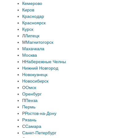
Кемерово
Киров
Краснодар
Красноярск
Курск
Л
Липецк
М
Магнитогорск
Махачкала
Москва
Н
Набережные Челны
Нижний Новгород
Новокузнецк
Новосибирск
О
Омск
Оренбург
П
Пенза
Пермь
Р
Ростов-на-Дону
Рязань
С
Самара
Санкт-Петербург