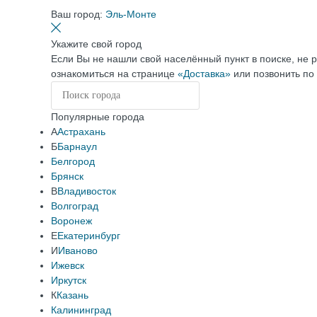
Ваш город:
Эль-Монте
Укажите свой город
Если Вы не нашли свой населённый пункт в поиске, не 
ознакомиться на странице
«Доставка»
или позвонить по
Популярные города
А
Астрахань
Б
Барнаул
Белгород
Брянск
В
Владивосток
Волгоград
Воронеж
Е
Екатеринбург
И
Иваново
Ижевск
Иркутск
К
Казань
Калининград