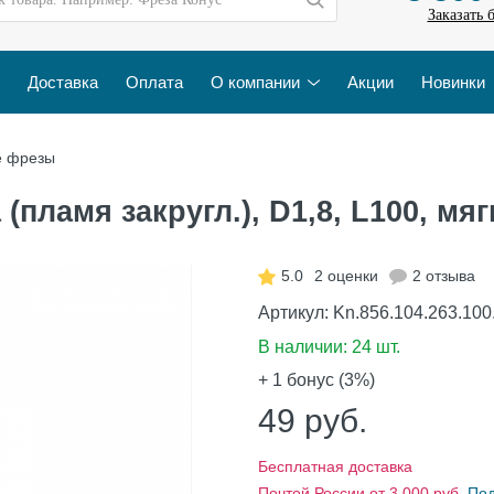
Заказать 
Доставка
Оплата
О компании
Акции
Новинки
е фрезы
пламя закругл.), D1,8, L100, мягк
5.0
2 оценки
2 отзыва
Артикул:
Kn.856.104.263.100
В наличии:
24 шт.
+ 1
бонус (3%)
49
руб.
Бесплатная доставка
Почтой России от 3 000 руб.
По