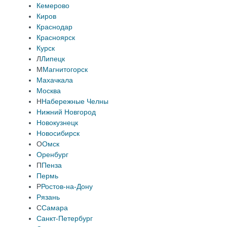
Кемерово
Киров
Краснодар
Красноярск
Курск
Л
Липецк
М
Магнитогорск
Махачкала
Москва
Н
Набережные Челны
Нижний Новгород
Новокузнецк
Новосибирск
О
Омск
Оренбург
П
Пенза
Пермь
Р
Ростов-на-Дону
Рязань
С
Самара
Санкт-Петербург