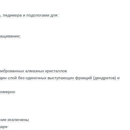
, педикюра и подологами для:
ращивании;
олиброванных алмазных кристаллов
дин слой без одиночных выступающих фракций (дендритов) и
номерно
ение исключены
жаре