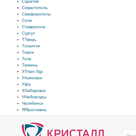
Саратов
Севастополь
Симферополь
Сочи
Ставрополь
Сургут
Т
Тверь
Тольятти
Томск
Тула
Тюмень
У
Улан-Удэ
Ульяновск
Уфа
Х
Хабаровск
Ч
Чебоксары
Челябинск
Я
Ярославль