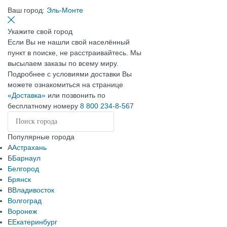
Ваш город:
Эль-Монте
Укажите свой город
Если Вы не нашли свой населённый
пункт в поиске, не расстраивайтесь. Мы
высылаем заказы по всему миру.
Подробнее с условиями доставки Вы
можете ознакомиться на странице
«Доставка»
или позвонить по
бесплатному номеру
8 800 234-8-567
Популярные города
А
Астрахань
Б
Барнаул
Белгород
Брянск
В
Владивосток
Волгоград
Воронеж
Е
Екатеринбург