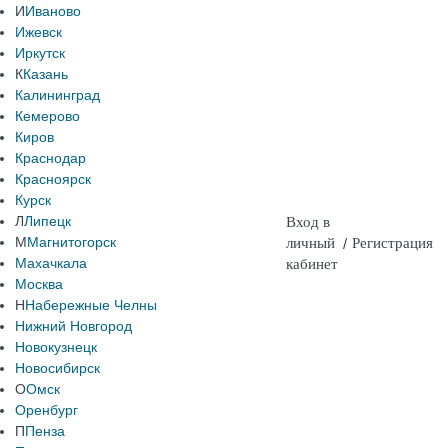
И
Иваново
Ижевск
Иркутск
К
Казань
Калининград
Кемерово
Киров
Краснодар
Красноярск
Курск
Л
Липецк
Вход в
М
Магнитогорск
личный
/
Регистрация
Махачкала
кабинет
Москва
Н
Набережные Челны
Нижний Новгород
Новокузнецк
Новосибирск
О
Омск
Оренбург
П
Пенза