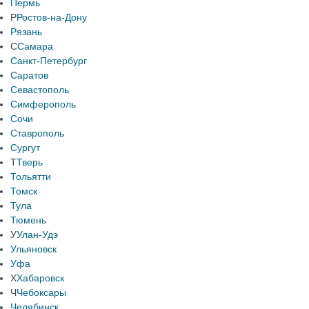
Пермь
Р
Ростов-на-Дону
Рязань
С
Самара
Санкт-Петербург
Саратов
Севастополь
Симферополь
Сочи
Ставрополь
Сургут
Т
Тверь
Тольятти
Томск
Тула
Тюмень
У
Улан-Удэ
Ульяновск
Уфа
Х
Хабаровск
Ч
Чебоксары
Челябинск