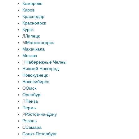
Кемерово
Киров
Краснодар
Красноярск
Курск
Л
Липецк
М
Магнитогорск
Махачкала
Москва
Н
Набережные Челны
Нижний Новгород
Новокузнецк
Новосибирск
О
Омск
Оренбург
П
Пенза
Пермь
Р
Ростов-на-Дону
Рязань
С
Самара
Санкт-Петербург