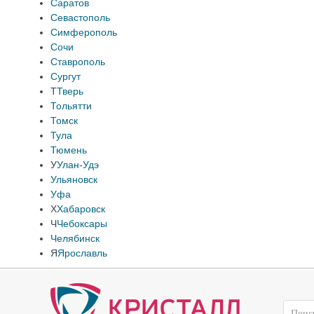
Саратов
Севастополь
Симферополь
Сочи
Ставрополь
Сургут
Т
Тверь
Тольятти
Томск
Тула
Тюмень
У
Улан-Удэ
Ульяновск
Уфа
Х
Хабаровск
Ч
Чебоксары
Челябинск
Я
Ярославль