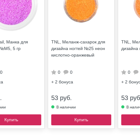
ail, Манка для
TNL, Меланж-сахарок для
TNL, Мел
№М5, 5 гр
дизайна ногтей №25 неон
дизайна
кислотно-оранжевый
0
0
0
0
са
+ 2
бонуса
+ 2
бону
.
53 руб.
53 руб
Купить
Купить