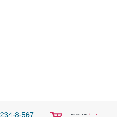
 234-8-567
Количество:
0
шт.