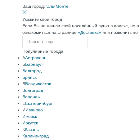
Ваш город:
Эль-Монте
Укажите свой город
Если Вы не нашли свой населённый пункт в поиске, не 
ознакомиться на странице
«Доставка»
или позвонить по
Популярные города
А
Астрахань
Б
Барнаул
Белгород
Брянск
В
Владивосток
Волгоград
Воронеж
Е
Екатеринбург
И
Иваново
Ижевск
Иркутск
К
Казань
Калининград