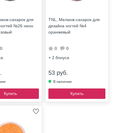
анж-сахарок для
TNL, Меланж-сахарок для
ногтей №26 неон
дизайна ногтей №4
озовый
оранжевый
0
0
0
са
+ 2
бонуса
.
53 руб.
Купить
Купить