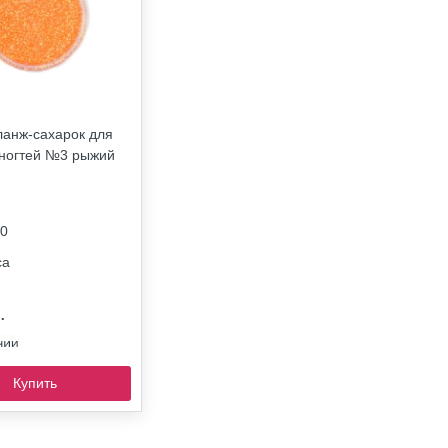
анж-сахарок для
 ногтей №3 рыжий
0
са
.
Купить