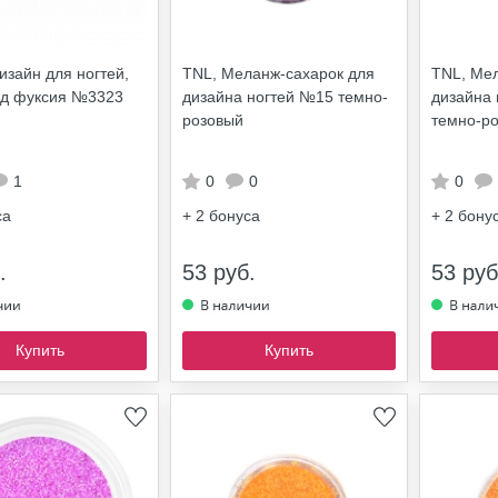
Дизайн для ногтей,
TNL, Меланж-сахарок для
TNL, Мел
д фуксия №3323
дизайна ногтей №15 темно-
дизайна 
розовый
темно-р
1
0
0
0
са
+ 2
бонуса
+ 2
бону
.
53 руб.
53 руб
Купить
Купить