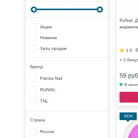
RuNail, 
мармела
Акции
Новинки
Хиты продаж
1.0
+ 2
бону
Бренд
59 руб
Patrisa Nail
RUNAIL
TNL
NEW
Страна
Россия