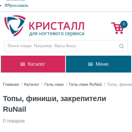
Я
Ярославль
0
Каталог
Меню
Главная
Каталог
Гель-лаки
Гель-лаки RuNail
Топы, финиш
Топы, финиши, закрепители
RuNail
0 товаров