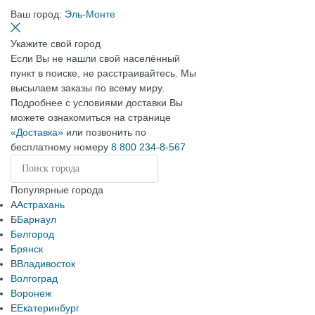
Ваш город:
Эль-Монте
Укажите свой город
Если Вы не нашли свой населённый
пункт в поиске, не расстраивайтесь. Мы
высылаем заказы по всему миру.
Подробнее с условиями доставки Вы
можете ознакомиться на странице
«Доставка»
или позвонить по
бесплатному номеру
8 800 234-8-567
Популярные города
А
Астрахань
Б
Барнаул
Белгород
Брянск
В
Владивосток
Волгоград
Воронеж
Е
Екатеринбург