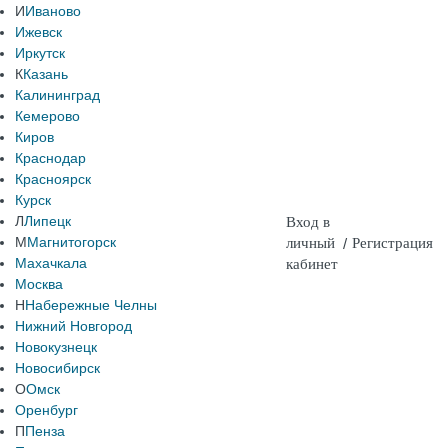
И
Иваново
Ижевск
Иркутск
К
Казань
Калининград
Кемерово
Киров
Краснодар
Красноярск
Курск
Л
Липецк
Вход в
М
Магнитогорск
личный
/
Регистрация
Махачкала
кабинет
Москва
Н
Набережные Челны
Нижний Новгород
Новокузнецк
Новосибирск
О
Омск
Оренбург
П
Пенза