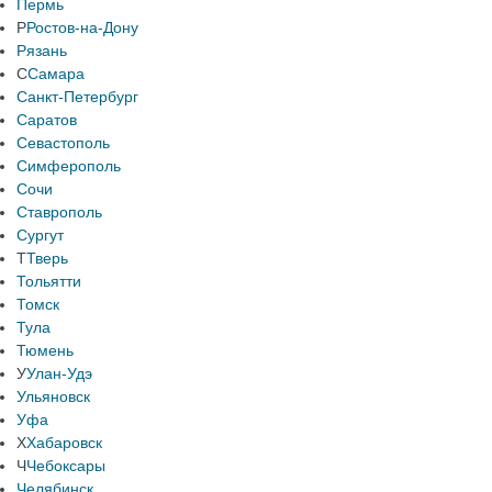
Пермь
Р
Ростов-на-Дону
Рязань
С
Самара
Санкт-Петербург
Саратов
Севастополь
Симферополь
Сочи
Ставрополь
Сургут
Т
Тверь
Тольятти
Томск
Тула
Тюмень
У
Улан-Удэ
Ульяновск
Уфа
Х
Хабаровск
Ч
Чебоксары
Челябинск