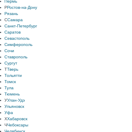
Пермь
Р
Ростов-на-Дону
Рязань
С
Самара
Санкт-Петербург
Саратов
Севастополь
Симферополь
Сочи
Ставрополь
Сургут
Т
Тверь
Тольятти
Томск
Тула
Тюмень
У
Улан-Удэ
Ульяновск
Уфа
Х
Хабаровск
Ч
Чебоксары
Челябинск