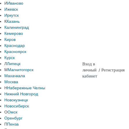
И
Иваново
Ижевск
Иркутск
К
Казань
Калининград
Кемерово
Киров
Краснодар
Красноярск
Курск
Л
Липецк
Вход в
М
Магнитогорск
личный
/
Регистрация
Махачкала
кабинет
Москва
Н
Набережные Челны
Нижний Новгород
Новокузнецк
Новосибирск
О
Омск
Оренбург
П
Пенза