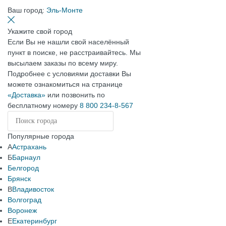
Ваш город:
Эль-Монте
Укажите свой город
Если Вы не нашли свой населённый
пункт в поиске, не расстраивайтесь. Мы
высылаем заказы по всему миру.
Подробнее с условиями доставки Вы
можете ознакомиться на странице
«Доставка»
или позвонить по
бесплатному номеру
8 800 234-8-567
Популярные города
А
Астрахань
Б
Барнаул
Белгород
Брянск
В
Владивосток
Волгоград
Воронеж
Е
Екатеринбург