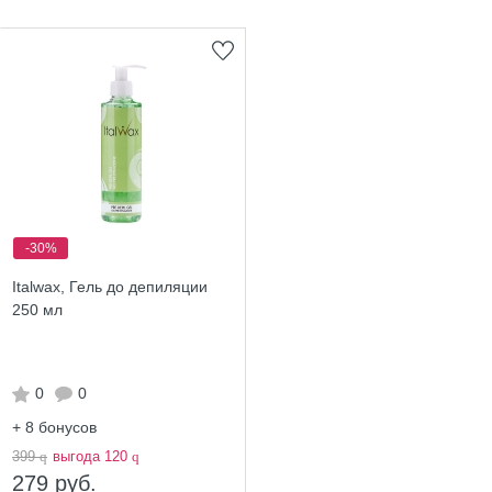
-30%
Italwax, Гель до депиляции
250 мл
0
0
+ 8
бонусов
399
q
выгода 120
q
279 руб.