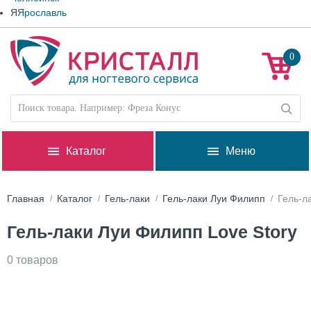
Я
Ярославль
0
Каталог
Меню
Главная
Каталог
Гель-лаки
Гель-лаки Луи Филипп
Гель-л
Гель-лаки Луи Филипп Love Story
0 товаров