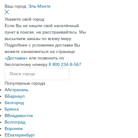
Ваш город:
Эль-Монте
Укажите свой город
Если Вы не нашли свой населённый
пункт в поиске, не расстраивайтесь. Мы
высылаем заказы по всему миру.
Подробнее с условиями доставки Вы
можете ознакомиться на странице
«Доставка»
или позвонить по
бесплатному номеру
8 800 234-8-567
Популярные города
А
Астрахань
Б
Барнаул
Белгород
Брянск
В
Владивосток
Волгоград
Воронеж
Е
Екатеринбург