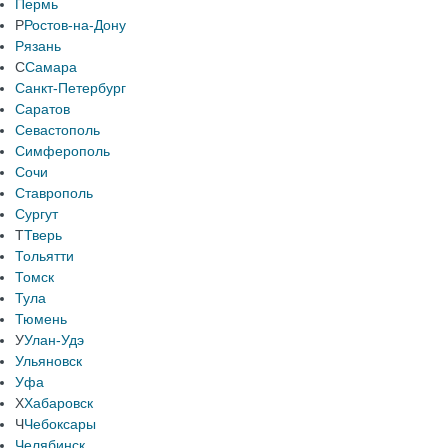
Пермь
Р
Ростов-на-Дону
Рязань
С
Самара
Санкт-Петербург
Саратов
Севастополь
Симферополь
Сочи
Ставрополь
Сургут
Т
Тверь
Тольятти
Томск
Тула
Тюмень
У
Улан-Удэ
Ульяновск
Уфа
Х
Хабаровск
Ч
Чебоксары
Челябинск