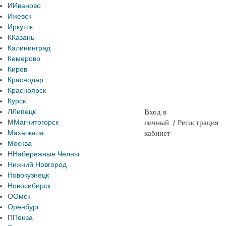
И
Иваново
Ижевск
Иркутск
К
Казань
Калининград
Кемерово
Киров
Краснодар
Красноярск
Курск
Л
Липецк
Вход в
М
Магнитогорск
личный
/
Регистрация
Махачкала
кабинет
Москва
Н
Набережные Челны
Нижний Новгород
Новокузнецк
Новосибирск
О
Омск
Оренбург
П
Пенза