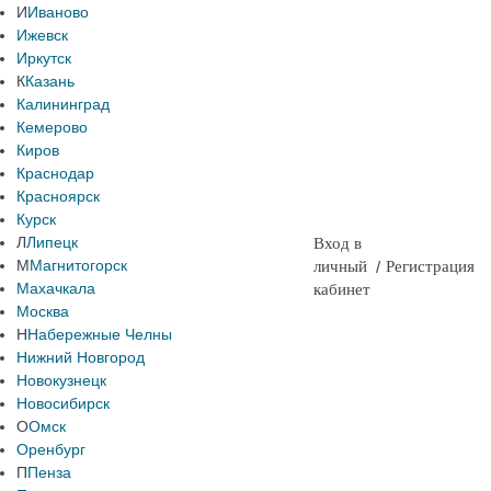
И
Иваново
Ижевск
Иркутск
К
Казань
Калининград
Кемерово
Киров
Краснодар
Красноярск
Курск
Л
Липецк
Вход в
М
Магнитогорск
личный
/
Регистрация
Махачкала
кабинет
Москва
Н
Набережные Челны
Нижний Новгород
Новокузнецк
Новосибирск
О
Омск
Оренбург
П
Пенза