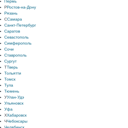
Пермь
Р
Ростов-на-Дону
Рязань
С
Самара
Санкт-Петербург
Саратов
Севастополь
Симферополь
Сочи
Ставрополь
Сургут
Т
Тверь
Тольятти
Томск
Тула
Тюмень
У
Улан-Удэ
Ульяновск
Уфа
Х
Хабаровск
Ч
Чебоксары
Челябинск