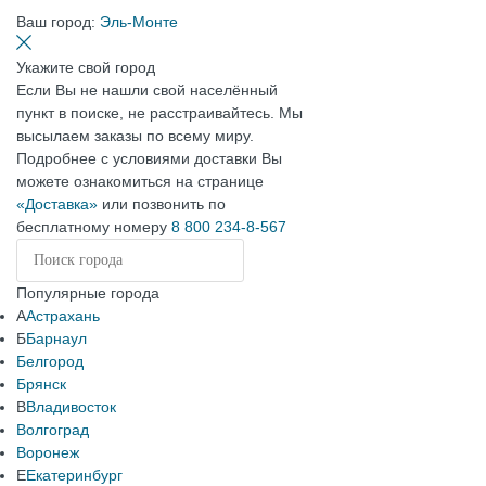
Ваш город:
Эль-Монте
Укажите свой город
Если Вы не нашли свой населённый
пункт в поиске, не расстраивайтесь. Мы
высылаем заказы по всему миру.
Подробнее с условиями доставки Вы
можете ознакомиться на странице
«Доставка»
или позвонить по
бесплатному номеру
8 800 234-8-567
Популярные города
А
Астрахань
Б
Барнаул
Белгород
Брянск
В
Владивосток
Волгоград
Воронеж
Е
Екатеринбург