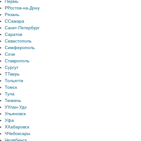
Пермь
Р
Ростов-на-Дону
Рязань
С
Самара
Санкт-Петербург
Саратов
Севастополь
Симферополь
Сочи
Ставрополь
Сургут
Т
Тверь
Тольятти
Томск
Тула
Тюмень
У
Улан-Удэ
Ульяновск
Уфа
Х
Хабаровск
Ч
Чебоксары
Челябинск