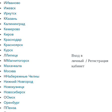
И
Иваново
Ижевск
Иркутск
К
Казань
Калининград
Кемерово
Киров
Краснодар
Красноярск
Курск
Л
Липецк
Вход в
М
Магнитогорск
личный
/
Регистрация
Махачкала
кабинет
Москва
Н
Набережные Челны
Нижний Новгород
Новокузнецк
Новосибирск
О
Омск
Оренбург
П
Пенза