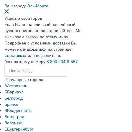
Ваш город:
Эль-Монте
Укажите свой город
Если Вы не нашли свой населённый
пункт в поиске, не расстраивайтесь. Мы
высылаем заказы по всему миру.
Подробнее с условиями доставки Вы
можете ознакомиться на странице
«Доставка»
или позвонить по
бесплатному номеру
8 800 234-8-567
Популярные города
А
Астрахань
Б
Барнаул
Белгород
Брянск
В
Владивосток
Волгоград
Воронеж
Е
Екатеринбург