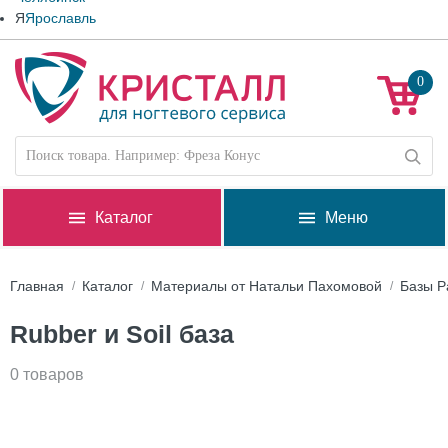
Я
Ярославль
0
Каталог
Меню
Главная
Каталог
Материалы от Натальи Пахомовой
Базы P
Rubber и Soil база
0 товаров