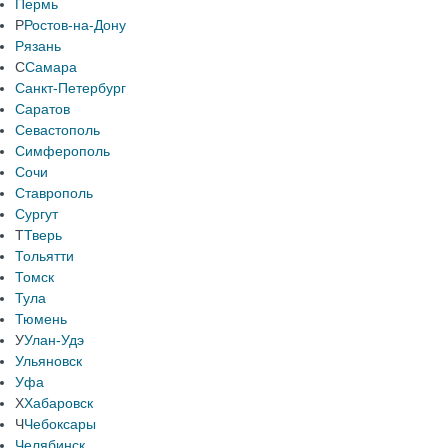
Пермь
Р
Ростов-на-Дону
Рязань
С
Самара
Санкт-Петербург
Саратов
Севастополь
Симферополь
Сочи
Ставрополь
Сургут
Т
Тверь
Тольятти
Томск
Тула
Тюмень
У
Улан-Удэ
Ульяновск
Уфа
Х
Хабаровск
Ч
Чебоксары
Челябинск