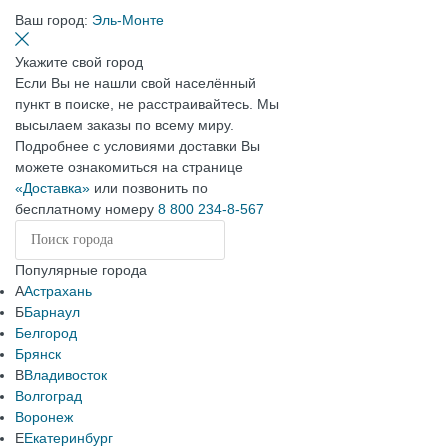
Ваш город:
Эль-Монте
Укажите свой город
Если Вы не нашли свой населённый
пункт в поиске, не расстраивайтесь. Мы
высылаем заказы по всему миру.
Подробнее с условиями доставки Вы
можете ознакомиться на странице
«Доставка»
или позвонить по
бесплатному номеру
8 800 234-8-567
Популярные города
А
Астрахань
Б
Барнаул
Белгород
Брянск
В
Владивосток
Волгоград
Воронеж
Е
Екатеринбург