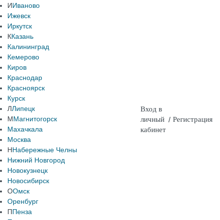
И
Иваново
Ижевск
Иркутск
К
Казань
Калининград
Кемерово
Киров
Краснодар
Красноярск
Курск
Л
Липецк
Вход в
М
Магнитогорск
личный
/
Регистрация
Махачкала
кабинет
Москва
Н
Набережные Челны
Нижний Новгород
Новокузнецк
Новосибирск
О
Омск
Оренбург
П
Пенза