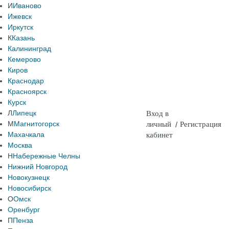
И
Иваново
Ижевск
Иркутск
К
Казань
Калининград
Кемерово
Киров
Краснодар
Красноярск
Курск
Л
Липецк
Вход в
М
Магнитогорск
личный
/
Регистрация
Махачкала
кабинет
Москва
Н
Набережные Челны
Нижний Новгород
Новокузнецк
Новосибирск
О
Омск
Оренбург
П
Пенза