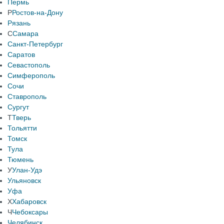
Пермь
Р
Ростов-на-Дону
Рязань
С
Самара
Санкт-Петербург
Саратов
Севастополь
Симферополь
Сочи
Ставрополь
Сургут
Т
Тверь
Тольятти
Томск
Тула
Тюмень
У
Улан-Удэ
Ульяновск
Уфа
Х
Хабаровск
Ч
Чебоксары
Челябинск