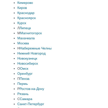
Кемерово
Киров
Краснодар
Красноярск
Курск
Л
Липецк
М
Магнитогорск
Махачкала
Москва
Н
Набережные Челны
Нижний Новгород
Новокузнецк
Новосибирск
О
Омск
Оренбург
П
Пенза
Пермь
Р
Ростов-на-Дону
Рязань
С
Самара
Санкт-Петербург