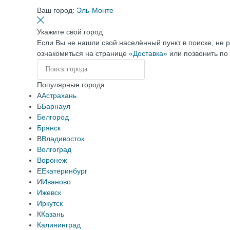
Ваш город:
Эль-Монте
Укажите свой город
Если Вы не нашли свой населённый пункт в поиске, не 
ознакомиться на странице
«Доставка»
или позвонить по
Популярные города
А
Астрахань
Б
Барнаул
Белгород
Брянск
В
Владивосток
Волгоград
Воронеж
Е
Екатеринбург
И
Иваново
Ижевск
Иркутск
К
Казань
Калининград