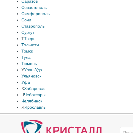
Саратов
Севастополь
Симферополь
Сочи
Ставрополь
Сургут
Т
Тверь
Тольятти
Томск
Тула
Тюмень
У
Улан-Удэ
Ульяновск
Уфа
Х
Хабаровск
Ч
Чебоксары
Челябинск
Я
Ярославль