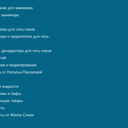
ние для маникюра
 маникюра
новы для гель-лаков
иши и закрепители для гель-
 дегидраторы для гель-лаков
гтей
ие и моделирование
 от Натальи Пахомовой
и жидкости
новы и бафы
ющие товары
нты
ты от Masha Create