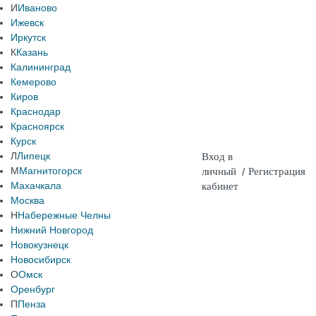
И
Иваново
Ижевск
Иркутск
К
Казань
Калининград
Кемерово
Киров
Краснодар
Красноярск
Курск
Л
Липецк
Вход в
М
Магнитогорск
личный
/
Регистрация
Махачкала
кабинет
Москва
Н
Набережные Челны
Нижний Новгород
Новокузнецк
Новосибирск
О
Омск
Оренбург
П
Пенза