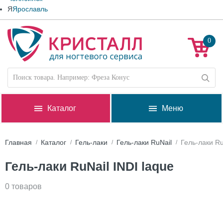
Я
Ярославль
0
Каталог
Меню
Главная
Каталог
Гель-лаки
Гель-лаки RuNail
Гель-лаки Ru
Гель-лаки RuNail INDI laque
0 товаров