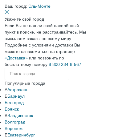
Ваш город:
Эль-Монте
Укажите свой город
Если Вы не нашли свой населённый
пункт в поиске, не расстраивайтесь. Мы
высылаем заказы по всему миру.
Подробнее с условиями доставки Вы
можете ознакомиться на странице
«Доставка»
или позвонить по
бесплатному номеру
8 800 234-8-567
Популярные города
А
Астрахань
Б
Барнаул
Белгород
Брянск
В
Владивосток
Волгоград
Воронеж
Е
Екатеринбург