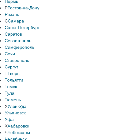
Пермь
Р
Ростов-на-Дону
Рязань
С
Самара
Санкт-Петербург
Саратов
Севастополь
Симферополь
Сочи
Ставрополь
Сургут
Т
Тверь
Тольятти
Томск
Тула
Тюмень
У
Улан-Удэ
Ульяновск
Уфа
Х
Хабаровск
Ч
Чебоксары
Челябинск