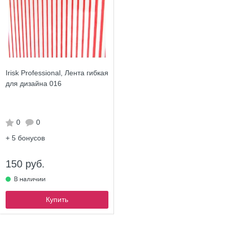
Irisk Professional, Лента гибкая
для дизайна 016
0
0
+ 5
бонусов
150 руб.
Купить