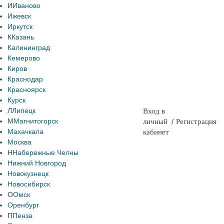
И
Иваново
Ижевск
Иркутск
К
Казань
Калининград
Кемерово
Киров
Краснодар
Красноярск
Курск
Л
Липецк
Вход в
М
Магнитогорск
личный
/
Регистрация
Махачкала
кабинет
Москва
Н
Набережные Челны
Нижний Новгород
Новокузнецк
Новосибирск
О
Омск
Оренбург
П
Пенза