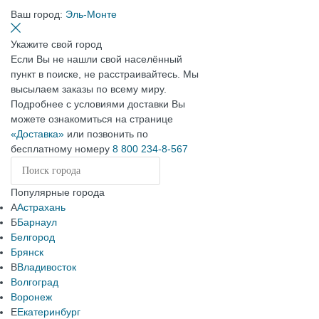
Ваш город:
Эль-Монте
Укажите свой город
Если Вы не нашли свой населённый
пункт в поиске, не расстраивайтесь. Мы
высылаем заказы по всему миру.
Подробнее с условиями доставки Вы
можете ознакомиться на странице
«Доставка»
или позвонить по
бесплатному номеру
8 800 234-8-567
Популярные города
А
Астрахань
Б
Барнаул
Белгород
Брянск
В
Владивосток
Волгоград
Воронеж
Е
Екатеринбург