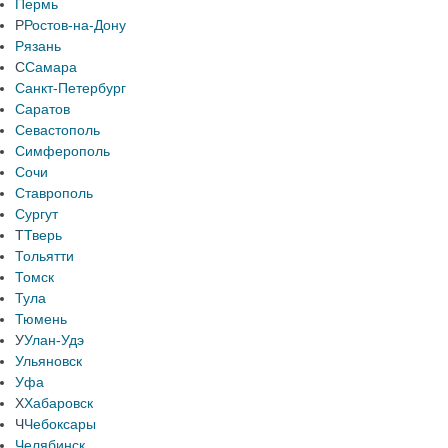
Пермь
Р
Ростов-на-Дону
Рязань
С
Самара
Санкт-Петербург
Саратов
Севастополь
Симферополь
Сочи
Ставрополь
Сургут
Т
Тверь
Тольятти
Томск
Тула
Тюмень
У
Улан-Удэ
Ульяновск
Уфа
Х
Хабаровск
Ч
Чебоксары
Челябинск