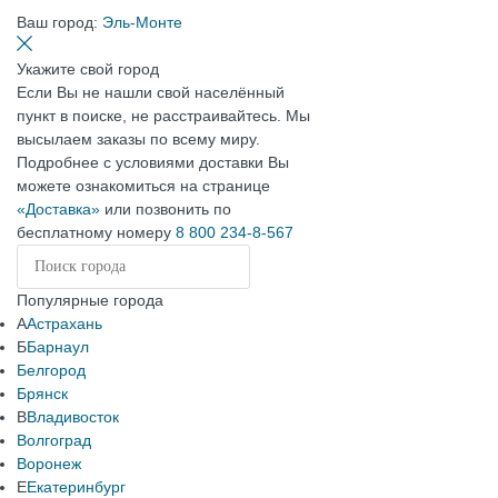
Ваш город:
Эль-Монте
Укажите свой город
Если Вы не нашли свой населённый
пункт в поиске, не расстраивайтесь. Мы
высылаем заказы по всему миру.
Подробнее с условиями доставки Вы
можете ознакомиться на странице
«Доставка»
или позвонить по
бесплатному номеру
8 800 234-8-567
Популярные города
А
Астрахань
Б
Барнаул
Белгород
Брянск
В
Владивосток
Волгоград
Воронеж
Е
Екатеринбург