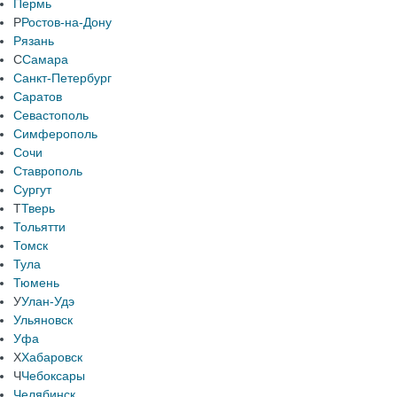
Пермь
Р
Ростов-на-Дону
Рязань
С
Самара
Санкт-Петербург
Саратов
Севастополь
Симферополь
Сочи
Ставрополь
Сургут
Т
Тверь
Тольятти
Томск
Тула
Тюмень
У
Улан-Удэ
Ульяновск
Уфа
Х
Хабаровск
Ч
Чебоксары
Челябинск