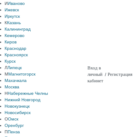
И
Иваново
Ижевск
Иркутск
К
Казань
Калининград
Кемерово
Киров
Краснодар
Красноярск
Курск
Л
Липецк
Вход в
М
Магнитогорск
личный
/
Регистрация
Махачкала
кабинет
Москва
Н
Набережные Челны
Нижний Новгород
Новокузнецк
Новосибирск
О
Омск
Оренбург
П
Пенза