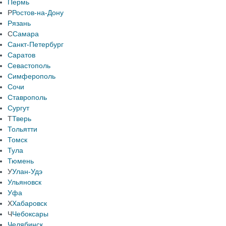
Пермь
Р
Ростов-на-Дону
Рязань
С
Самара
Санкт-Петербург
Саратов
Севастополь
Симферополь
Сочи
Ставрополь
Сургут
Т
Тверь
Тольятти
Томск
Тула
Тюмень
У
Улан-Удэ
Ульяновск
Уфа
Х
Хабаровск
Ч
Чебоксары
Челябинск