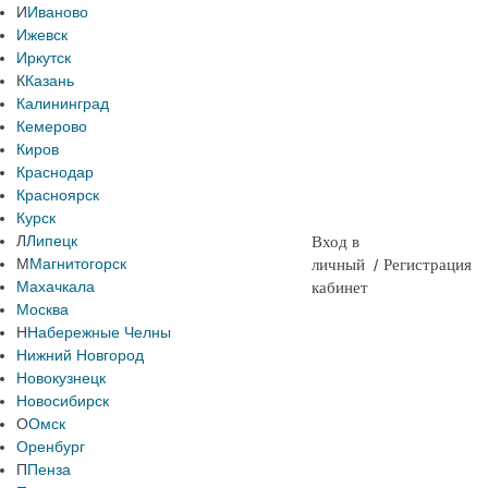
И
Иваново
Ижевск
Иркутск
К
Казань
Калининград
Кемерово
Киров
Краснодар
Красноярск
Курск
Л
Липецк
Вход в
М
Магнитогорск
личный
/
Регистрация
Махачкала
кабинет
Москва
Н
Набережные Челны
Нижний Новгород
Новокузнецк
Новосибирск
О
Омск
Оренбург
П
Пенза