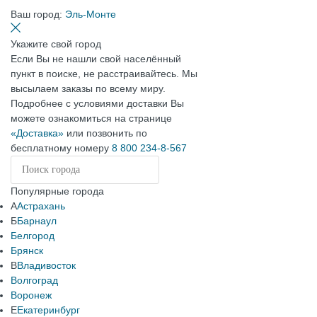
Ваш город:
Эль-Монте
Укажите свой город
Если Вы не нашли свой населённый
пункт в поиске, не расстраивайтесь. Мы
высылаем заказы по всему миру.
Подробнее с условиями доставки Вы
можете ознакомиться на странице
«Доставка»
или позвонить по
бесплатному номеру
8 800 234-8-567
Популярные города
А
Астрахань
Б
Барнаул
Белгород
Брянск
В
Владивосток
Волгоград
Воронеж
Е
Екатеринбург