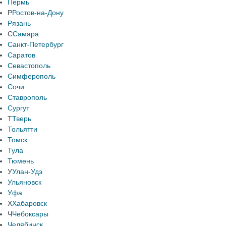
Пермь
Р
Ростов-на-Дону
Рязань
С
Самара
Санкт-Петербург
Саратов
Севастополь
Симферополь
Сочи
Ставрополь
Сургут
Т
Тверь
Тольятти
Томск
Тула
Тюмень
У
Улан-Удэ
Ульяновск
Уфа
Х
Хабаровск
Ч
Чебоксары
Челябинск