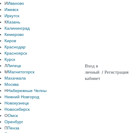
И
Иваново
Ижевск
Иркутск
К
Казань
Калининград
Кемерово
Киров
Краснодар
Красноярск
Курск
Л
Липецк
Вход в
М
Магнитогорск
личный
/
Регистрация
Махачкала
кабинет
Москва
Н
Набережные Челны
Нижний Новгород
Новокузнецк
Новосибирск
О
Омск
Оренбург
П
Пенза