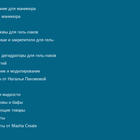
ние для маникюра
 маникюра
новы для гель-лаков
иши и закрепители для гель-
 дегидраторы для гель-лаков
гтей
ие и моделирование
 от Натальи Пахомовой
и жидкости
новы и бафы
ющие товары
нты
ты от Masha Create