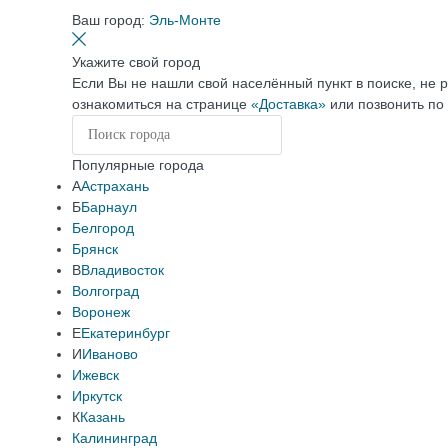
Ваш город:
Эль-Монте
Укажите свой город
Если Вы не нашли свой населённый пункт в поиске, не 
ознакомиться на странице
«Доставка»
или позвонить по
Популярные города
А
Астрахань
Б
Барнаул
Белгород
Брянск
В
Владивосток
Волгоград
Воронеж
Е
Екатеринбург
И
Иваново
Ижевск
Иркутск
К
Казань
Калининград