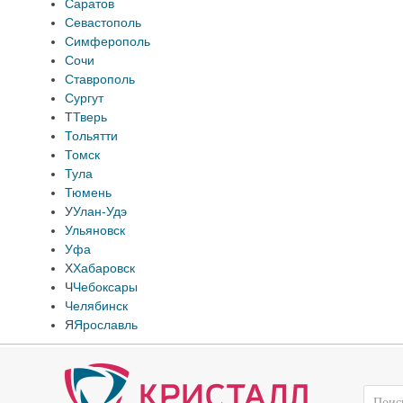
Саратов
Севастополь
Симферополь
Сочи
Ставрополь
Сургут
Т
Тверь
Тольятти
Томск
Тула
Тюмень
У
Улан-Удэ
Ульяновск
Уфа
Х
Хабаровск
Ч
Чебоксары
Челябинск
Я
Ярославль