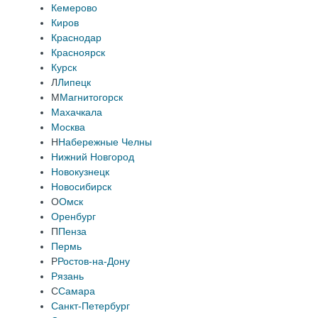
Кемерово
Киров
Краснодар
Красноярск
Курск
Л
Липецк
М
Магнитогорск
Махачкала
Москва
Н
Набережные Челны
Нижний Новгород
Новокузнецк
Новосибирск
О
Омск
Оренбург
П
Пенза
Пермь
Р
Ростов-на-Дону
Рязань
С
Самара
Санкт-Петербург