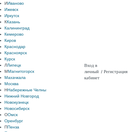
И
Иваново
Ижевск
Иркутск
К
Казань
Калининград
Кемерово
Киров
Краснодар
Красноярск
Курск
Л
Липецк
Вход в
М
Магнитогорск
личный
/
Регистрация
Махачкала
кабинет
Москва
Н
Набережные Челны
Нижний Новгород
Новокузнецк
Новосибирск
О
Омск
Оренбург
П
Пенза