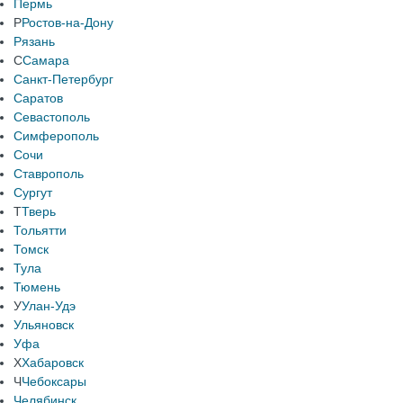
Пермь
Р
Ростов-на-Дону
Рязань
С
Самара
Санкт-Петербург
Саратов
Севастополь
Симферополь
Сочи
Ставрополь
Сургут
Т
Тверь
Тольятти
Томск
Тула
Тюмень
У
Улан-Удэ
Ульяновск
Уфа
Х
Хабаровск
Ч
Чебоксары
Челябинск