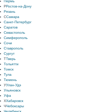
Пермь
Р
Ростов-на-Дону
Рязань
С
Самара
Санкт-Петербург
Саратов
Севастополь
Симферополь
Сочи
Ставрополь
Сургут
Т
Тверь
Тольятти
Томск
Тула
Тюмень
У
Улан-Удэ
Ульяновск
Уфа
Х
Хабаровск
Ч
Чебоксары
Челябинск