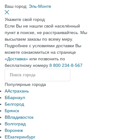
Ваш город:
Эль-Монте
Укажите свой город
Если Вы не нашли свой населённый
пункт в поиске, не расстраивайтесь. Мы
высылаем заказы по всему миру.
Подробнее с условиями доставки Вы
можете ознакомиться на странице
«Доставка»
или позвонить по
бесплатному номеру
8 800 234-8-567
Популярные города
А
Астрахань
Б
Барнаул
Белгород
Брянск
В
Владивосток
Волгоград
Воронеж
Е
Екатеринбург