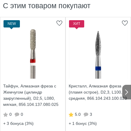
С этим товаром покупают
NEW
ХИТ
Тайфун, Алмазная фреза с
Кристалл, Алмазная фреза
Жемчугом (цилиндр
(пламя острое), D2,3, L100,
закругленный), D2,5, L080,
средняя, 866.104.243.100.023
мягкая, 856.104.137.080.025
0
0
5.0
3
+ 3
бонуса (3%)
+ 1
бонус (3%)