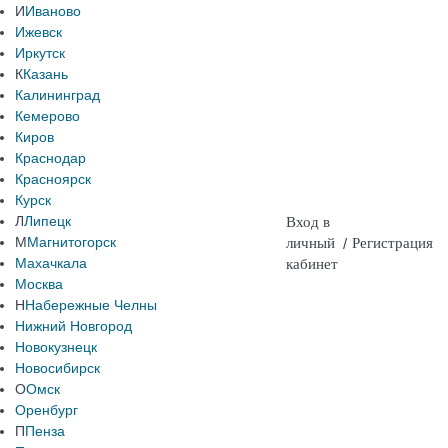
И
Иваново
Ижевск
Иркутск
К
Казань
Калининград
Кемерово
Киров
Краснодар
Красноярск
Курск
Л
Липецк
Вход в
М
Магнитогорск
личный
/
Регистрация
Махачкала
кабинет
Москва
Н
Набережные Челны
Нижний Новгород
Новокузнецк
Новосибирск
О
Омск
Оренбург
П
Пенза