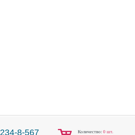
 234-8-567
Количество:
0
шт.