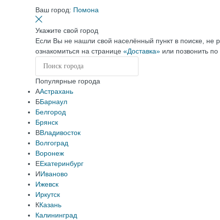
Ваш город:
Помона
Укажите свой город
Если Вы не нашли свой населённый пункт в поиске, не 
ознакомиться на странице
«Доставка»
или позвонить по
Популярные города
А
Астрахань
Б
Барнаул
Белгород
Брянск
В
Владивосток
Волгоград
Воронеж
Е
Екатеринбург
И
Иваново
Ижевск
Иркутск
К
Казань
Калининград