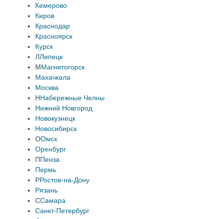
Кемерово
Киров
Краснодар
Красноярск
Курск
Л
Липецк
М
Магнитогорск
Махачкала
Москва
Н
Набережные Челны
Нижний Новгород
Новокузнецк
Новосибирск
О
Омск
Оренбург
П
Пенза
Пермь
Р
Ростов-на-Дону
Рязань
С
Самара
Санкт-Петербург