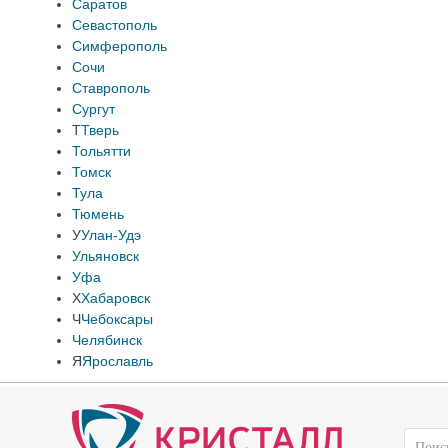
Саратов
Севастополь
Симферополь
Сочи
Ставрополь
Сургут
Т
Тверь
Тольятти
Томск
Тула
Тюмень
У
Улан-Удэ
Ульяновск
Уфа
Х
Хабаровск
Ч
Чебоксары
Челябинск
Я
Ярославль