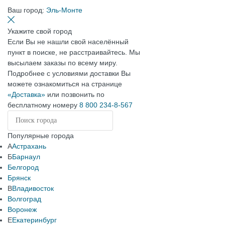
Ваш город:
Эль-Монте
Укажите свой город
Если Вы не нашли свой населённый
пункт в поиске, не расстраивайтесь. Мы
высылаем заказы по всему миру.
Подробнее с условиями доставки Вы
можете ознакомиться на странице
«Доставка»
или позвонить по
бесплатному номеру
8 800 234-8-567
Популярные города
А
Астрахань
Б
Барнаул
Белгород
Брянск
В
Владивосток
Волгоград
Воронеж
Е
Екатеринбург