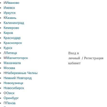
И
Иваново
Ижевск
Иркутск
К
Казань
Калининград
Кемерово
Киров
Краснодар
Красноярск
Курск
Л
Липецк
Вход в
М
Магнитогорск
личный
/
Регистрация
Махачкала
кабинет
Москва
Н
Набережные Челны
Нижний Новгород
Новокузнецк
Новосибирск
О
Омск
Оренбург
П
Пенза