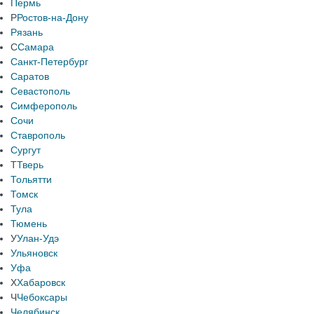
Пермь
Р
Ростов-на-Дону
Рязань
С
Самара
Санкт-Петербург
Саратов
Севастополь
Симферополь
Сочи
Ставрополь
Сургут
Т
Тверь
Тольятти
Томск
Тула
Тюмень
У
Улан-Удэ
Ульяновск
Уфа
Х
Хабаровск
Ч
Чебоксары
Челябинск