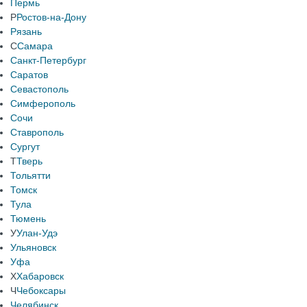
Пермь
Р
Ростов-на-Дону
Рязань
С
Самара
Санкт-Петербург
Саратов
Севастополь
Симферополь
Сочи
Ставрополь
Сургут
Т
Тверь
Тольятти
Томск
Тула
Тюмень
У
Улан-Удэ
Ульяновск
Уфа
Х
Хабаровск
Ч
Чебоксары
Челябинск