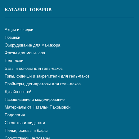
бережет слоящиеся, тонкие ногти от разрушения,
КАТАЛОГ ТОВАРОВ
позволяет их отрастить;
текстура идеальная для ровного нанесения;
постоянное поступление новых коллекций.
Акции и скидки
Новинки
К существенным недостаткам относят объем флаконов
Оборудование для маникюра
гель лака RuNail 12 мл. Достаточно большой для
домашнего использования. Существует и легкий немного
Фрезы для маникюра
неприятный аромат. Не всегда профессион- альный gel
Гель-лаки
выдерживает трехнедельную носку, но это случается часто
Базы и основы для гель-лаков
от неправильной техники нанесения основы под гель-лак.
Топы, финиши и закрепители для гель-лаков
Приобретать RuNail рациональней напрямую от
Праймеры, дегидраторы для гель-лаков
производителя. Здесь посетители в виртуальных витринах
Дизайн ногтей
смогут выбрать профессиональный гель-лак. Покупка не
Наращивание и моделирование
займет много времени. Мастер профессионал для своей
деятельности имеет возможность покупать косметическое
Материалы от Натальи Пахомовой
средство оптом. Такой вариант наиболее выгодный и
Подология
экономит бюджет.
Средства и жидкости
Пилки, основы и бафы
Сопутствующие товары