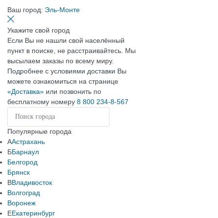
Ваш город:
Эль-Монте
Укажите свой город
Если Вы не нашли свой населённый
пункт в поиске, не расстраивайтесь. Мы
высылаем заказы по всему миру.
Подробнее с условиями доставки Вы
можете ознакомиться на странице
«Доставка»
или позвонить по
бесплатному номеру
8 800 234-8-567
Популярные города
А
Астрахань
Б
Барнаул
Белгород
Брянск
В
Владивосток
Волгоград
Воронеж
Е
Екатеринбург