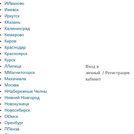
И
Иваново
Ижевск
Иркутск
К
Казань
Калининград
Кемерово
Киров
Краснодар
Красноярск
Курск
Л
Липецк
Вход в
М
Магнитогорск
личный
/
Регистрация
Махачкала
кабинет
Москва
Н
Набережные Челны
Нижний Новгород
Новокузнецк
Новосибирск
О
Омск
Оренбург
П
Пенза