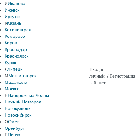
И
Иваново
Ижевск
Иркутск
К
Казань
Калининград
Кемерово
Киров
Краснодар
Красноярск
Курск
Л
Липецк
Вход в
М
Магнитогорск
личный
/
Регистрация
Махачкала
кабинет
Москва
Н
Набережные Челны
Нижний Новгород
Новокузнецк
Новосибирск
О
Омск
Оренбург
П
Пенза