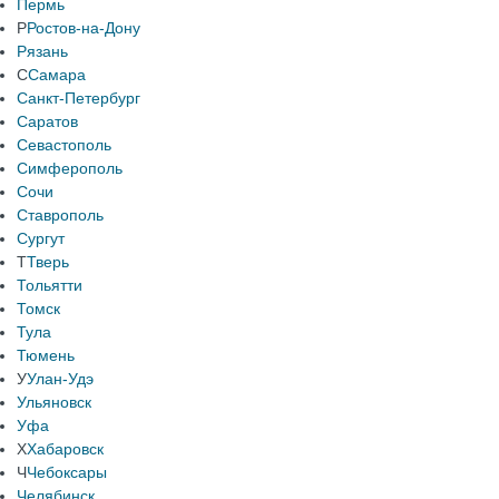
Пермь
Р
Ростов-на-Дону
Рязань
С
Самара
Санкт-Петербург
Саратов
Севастополь
Симферополь
Сочи
Ставрополь
Сургут
Т
Тверь
Тольятти
Томск
Тула
Тюмень
У
Улан-Удэ
Ульяновск
Уфа
Х
Хабаровск
Ч
Чебоксары
Челябинск