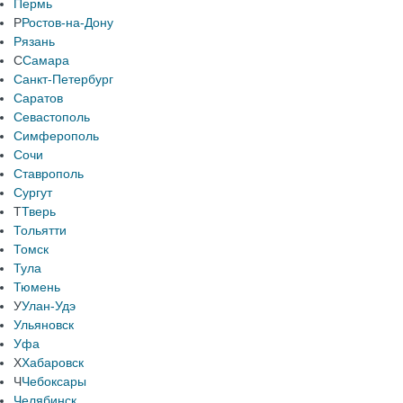
Пермь
Р
Ростов-на-Дону
Рязань
С
Самара
Санкт-Петербург
Саратов
Севастополь
Симферополь
Сочи
Ставрополь
Сургут
Т
Тверь
Тольятти
Томск
Тула
Тюмень
У
Улан-Удэ
Ульяновск
Уфа
Х
Хабаровск
Ч
Чебоксары
Челябинск