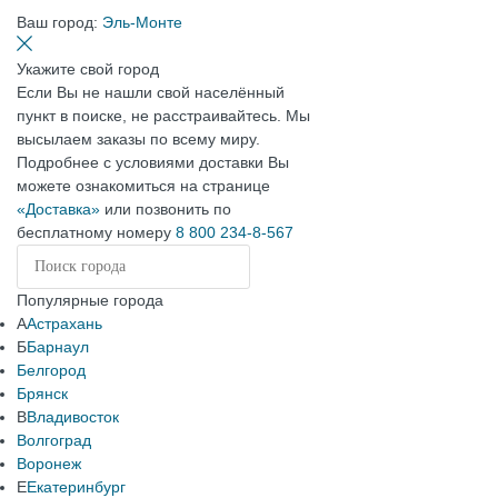
Ваш город:
Эль-Монте
Укажите свой город
Если Вы не нашли свой населённый
пункт в поиске, не расстраивайтесь. Мы
высылаем заказы по всему миру.
Подробнее с условиями доставки Вы
можете ознакомиться на странице
«Доставка»
или позвонить по
бесплатному номеру
8 800 234-8-567
Популярные города
А
Астрахань
Б
Барнаул
Белгород
Брянск
В
Владивосток
Волгоград
Воронеж
Е
Екатеринбург