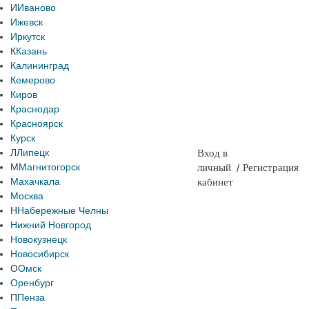
И
Иваново
Ижевск
Иркутск
К
Казань
Калининград
Кемерово
Киров
Краснодар
Красноярск
Курск
Л
Липецк
Вход в
М
Магнитогорск
личный
/
Регистрация
Махачкала
кабинет
Москва
Н
Набережные Челны
Нижний Новгород
Новокузнецк
Новосибирск
О
Омск
Оренбург
П
Пенза