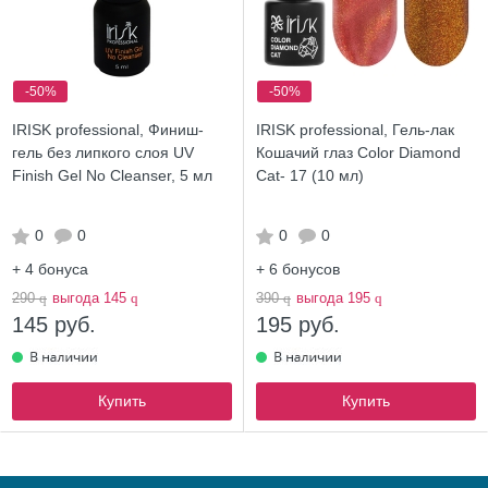
-50%
-50%
IRISK professional, Финиш-
IRISK professional, Гель-лак
гель без липкого слоя UV
Кошачий глаз Color Diamond
Finish Gel No Cleanser, 5 мл
Cat- 17 (10 мл)
0
0
0
0
+ 4
бонуса
+ 6
бонусов
290
q
выгода 145
q
390
q
выгода 195
q
145 руб.
195 руб.
Купить
Купить