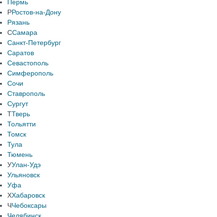
Пермь
Р
Ростов-на-Дону
Рязань
С
Самара
Санкт-Петербург
Саратов
Севастополь
Симферополь
Сочи
Ставрополь
Сургут
Т
Тверь
Тольятти
Томск
Тула
Тюмень
У
Улан-Удэ
Ульяновск
Уфа
Х
Хабаровск
Ч
Чебоксары
Челябинск