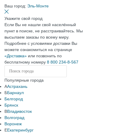
Ваш город:
Эль-Монте
Укажите свой город
Если Вы не нашли свой населённый
пункт в поиске, не расстраивайтесь. Мы
высылаем заказы по всему миру.
Подробнее с условиями доставки Вы
можете ознакомиться на странице
«Доставка»
или позвонить по
бесплатному номеру
8 800 234-8-567
Популярные города
А
Астрахань
Б
Барнаул
Белгород
Брянск
В
Владивосток
Волгоград
Воронеж
Е
Екатеринбург