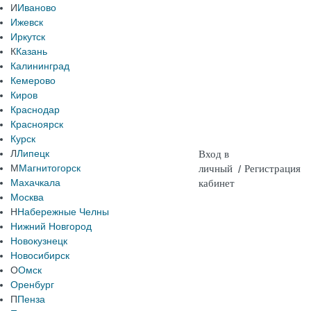
И
Иваново
Ижевск
Иркутск
К
Казань
Калининград
Кемерово
Киров
Краснодар
Красноярск
Курск
Л
Липецк
Вход в
М
Магнитогорск
личный
/
Регистрация
Махачкала
кабинет
Москва
Н
Набережные Челны
Нижний Новгород
Новокузнецк
Новосибирск
О
Омск
Оренбург
П
Пенза