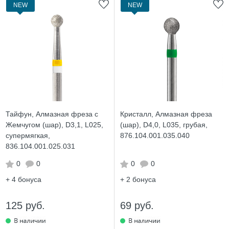
NEW
NEW
Тайфун, Алмазная фреза с
Кристалл, Алмазная фреза
Жемчугом (шар), D3,1, L025,
(шар), D4,0, L035, грубая,
супермягкая,
876.104.001.035.040
836.104.001.025.031
0
0
0
0
+ 4
бонуса
+ 2
бонуса
125 руб.
69 руб.