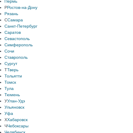
Пермь
Р
Ростов-на-Дону
Рязань
С
Самара
Санкт-Петербург
Саратов
Севастополь
Симферополь
Сочи
Ставрополь
Сургут
Т
Тверь
Тольятти
Томск
Тула
Тюмень
У
Улан-Удэ
Ульяновск
Уфа
Х
Хабаровск
Ч
Чебоксары
Челябинск