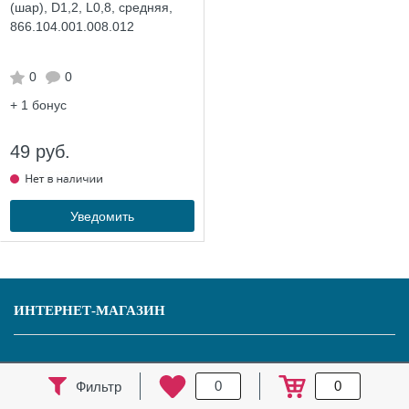
(шар), D1,2, L0,8, средняя,
866.104.001.008.012
0
0
+ 1
бонус
49 руб.
Уведомить
ИНТЕРНЕТ-МАГАЗИН
Оптовикам
0
0
Фильтр
Доставка