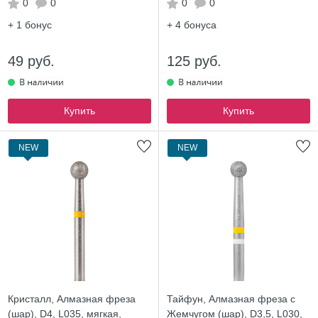
0
0
0
0
+ 1
бонус
+ 4
бонуса
49 руб.
125 руб.
Купить
Купить
NEW
NEW
Кристалл, Алмазная фреза
Тайфун, Алмазная фреза с
(шар), D4, L035, мягкая,
Жемчугом (шар), D3,5, L030,