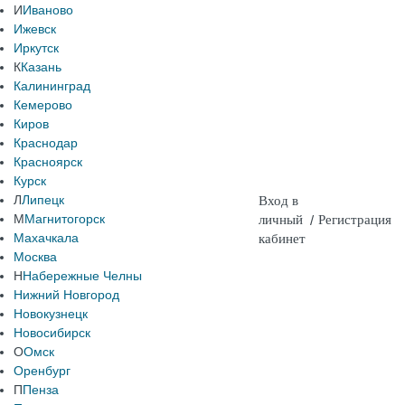
И
Иваново
Ижевск
Иркутск
К
Казань
Калининград
Кемерово
Киров
Краснодар
Красноярск
Курск
Л
Липецк
Вход в
М
Магнитогорск
личный
/
Регистрация
Махачкала
кабинет
Москва
Н
Набережные Челны
Нижний Новгород
Новокузнецк
Новосибирск
О
Омск
Оренбург
П
Пенза