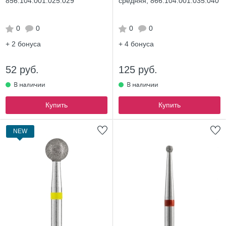
856.104.001.025.029
средняя, 866.104.001.035.040
0
0
0
0
+ 2
бонуса
+ 4
бонуса
52 руб.
125 руб.
Купить
Купить
NEW