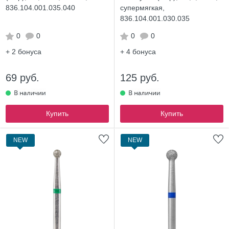
836.104.001.035.040
супермягкая,
836.104.001.030.035
0
0
0
0
+ 2
бонуса
+ 4
бонуса
69 руб.
125 руб.
Купить
Купить
NEW
NEW