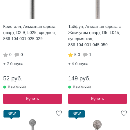
Кристалл, Алмазная фреза
Тайфун, Алмазная фреза с
(шар), D2,9, L025, средняя,
Жемчугом (шар), D5, L045,
866.104.001.025.029
супермягкая,
836.104.001.045.050
0
0
5.0
1
+ 2
бонуса
+ 4
бонуса
52 руб.
149 руб.
Купить
Купить
NEW
NEW