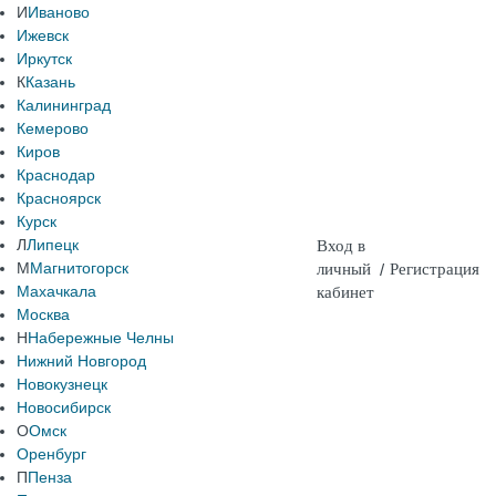
И
Иваново
Ижевск
Иркутск
К
Казань
Калининград
Кемерово
Киров
Краснодар
Красноярск
Курск
Л
Липецк
Вход в
М
Магнитогорск
личный
/
Регистрация
Махачкала
кабинет
Москва
Н
Набережные Челны
Нижний Новгород
Новокузнецк
Новосибирск
О
Омск
Оренбург
П
Пенза