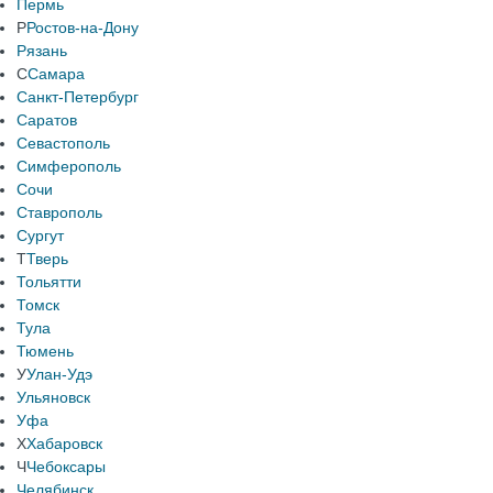
Пермь
Р
Ростов-на-Дону
Рязань
С
Самара
Санкт-Петербург
Саратов
Севастополь
Симферополь
Сочи
Ставрополь
Сургут
Т
Тверь
Тольятти
Томск
Тула
Тюмень
У
Улан-Удэ
Ульяновск
Уфа
Х
Хабаровск
Ч
Чебоксары
Челябинск