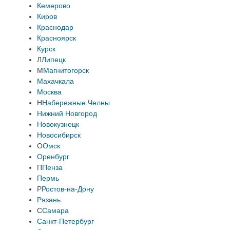
Кемерово
Киров
Краснодар
Красноярск
Курск
Л
Липецк
М
Магнитогорск
Махачкала
Москва
Н
Набережные Челны
Нижний Новгород
Новокузнецк
Новосибирск
О
Омск
Оренбург
П
Пенза
Пермь
Р
Ростов-на-Дону
Рязань
С
Самара
Санкт-Петербург