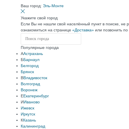
Ваш город:
Эль-Монте
Укажите свой город
Если Вы не нашли свой населённый пункт в поиске, не 
ознакомиться на странице
«Доставка»
или позвонить по
Популярные города
А
Астрахань
Б
Барнаул
Белгород
Брянск
В
Владивосток
Волгоград
Воронеж
Е
Екатеринбург
И
Иваново
Ижевск
Иркутск
К
Казань
Калининград