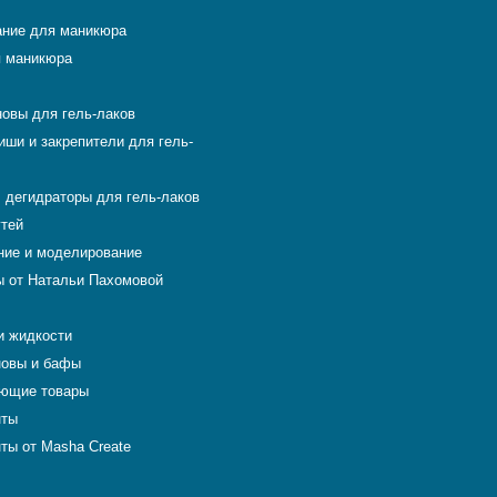
ние для маникюра
 маникюра
новы для гель-лаков
иши и закрепители для гель-
 дегидраторы для гель-лаков
гтей
ие и моделирование
 от Натальи Пахомовой
и жидкости
новы и бафы
ющие товары
нты
ты от Masha Create