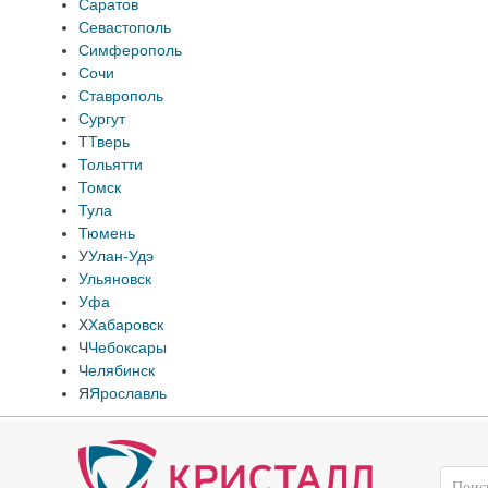
Саратов
Севастополь
Симферополь
Сочи
Ставрополь
Сургут
Т
Тверь
Тольятти
Томск
Тула
Тюмень
У
Улан-Удэ
Ульяновск
Уфа
Х
Хабаровск
Ч
Чебоксары
Челябинск
Я
Ярославль