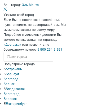
Ваш город:
Эль-Монте
Укажите свой город
Если Вы не нашли свой населённый
пункт в поиске, не расстраивайтесь. Мы
высылаем заказы по всему миру.
Подробнее с условиями доставки Вы
можете ознакомиться на странице
«Доставка»
или позвонить по
бесплатному номеру
8 800 234-8-567
Популярные города
А
Астрахань
Б
Барнаул
Белгород
Брянск
В
Владивосток
Волгоград
Воронеж
Е
Екатеринбург