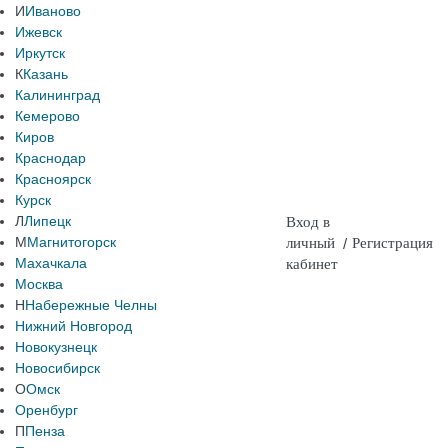
И
Иваново
Ижевск
Иркутск
К
Казань
Калининград
Кемерово
Киров
Краснодар
Красноярск
Курск
Л
Липецк
Вход в
М
Магнитогорск
личный
/
Регистрация
Махачкала
кабинет
Москва
Н
Набережные Челны
Нижний Новгород
Новокузнецк
Новосибирск
О
Омск
Оренбург
П
Пенза