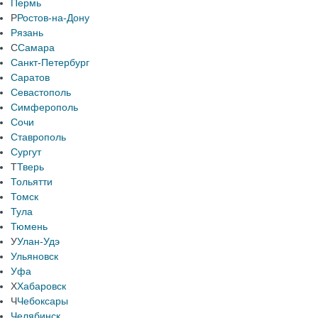
Пермь
Р
Ростов-на-Дону
Рязань
С
Самара
Санкт-Петербург
Саратов
Севастополь
Симферополь
Сочи
Ставрополь
Сургут
Т
Тверь
Тольятти
Томск
Тула
Тюмень
У
Улан-Удэ
Ульяновск
Уфа
Х
Хабаровск
Ч
Чебоксары
Челябинск