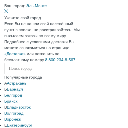
Ваш город:
Эль-Монте
Укажите свой город
Если Вы не нашли свой населённый
пункт в поиске, не расстраивайтесь. Мы
высылаем заказы по всему миру.
Подробнее с условиями доставки Вы
можете ознакомиться на странице
«Доставка»
или позвонить по
бесплатному номеру
8 800 234-8-567
Популярные города
А
Астрахань
Б
Барнаул
Белгород
Брянск
В
Владивосток
Волгоград
Воронеж
Е
Екатеринбург