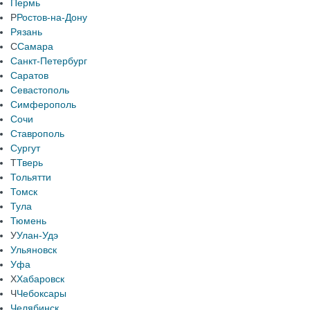
Пермь
Р
Ростов-на-Дону
Рязань
С
Самара
Санкт-Петербург
Саратов
Севастополь
Симферополь
Сочи
Ставрополь
Сургут
Т
Тверь
Тольятти
Томск
Тула
Тюмень
У
Улан-Удэ
Ульяновск
Уфа
Х
Хабаровск
Ч
Чебоксары
Челябинск