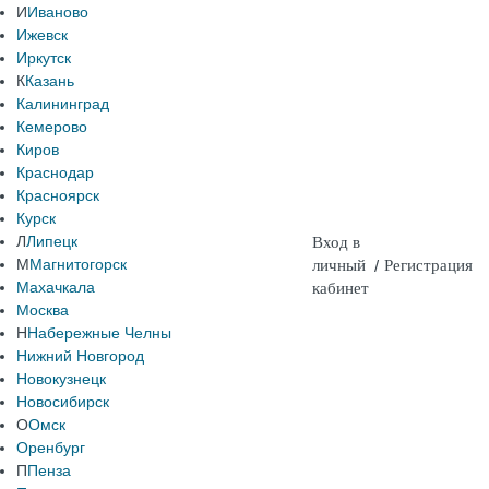
И
Иваново
Ижевск
Иркутск
К
Казань
Калининград
Кемерово
Киров
Краснодар
Красноярск
Курск
Л
Липецк
Вход в
М
Магнитогорск
личный
/
Регистрация
Махачкала
кабинет
Москва
Н
Набережные Челны
Нижний Новгород
Новокузнецк
Новосибирск
О
Омск
Оренбург
П
Пенза