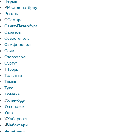
Пермь
Р
Ростов-на-Дону
Рязань
С
Самара
Санкт-Петербург
Саратов
Севастополь
Симферополь
Сочи
Ставрополь
Сургут
Т
Тверь
Тольятти
Томск
Тула
Тюмень
У
Улан-Удэ
Ульяновск
Уфа
Х
Хабаровск
Ч
Чебоксары
Челябинск