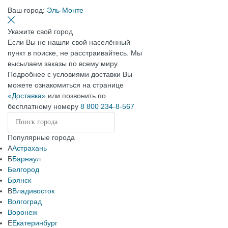
Ваш город:
Эль-Монте
Укажите свой город
Если Вы не нашли свой населённый
пункт в поиске, не расстраивайтесь. Мы
высылаем заказы по всему миру.
Подробнее с условиями доставки Вы
можете ознакомиться на странице
«Доставка»
или позвонить по
бесплатному номеру
8 800 234-8-567
Популярные города
А
Астрахань
Б
Барнаул
Белгород
Брянск
В
Владивосток
Волгоград
Воронеж
Е
Екатеринбург