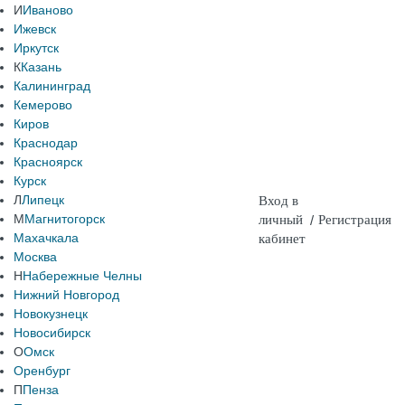
И
Иваново
Ижевск
Иркутск
К
Казань
Калининград
Кемерово
Киров
Краснодар
Красноярск
Курск
Л
Липецк
Вход в
М
Магнитогорск
личный
/
Регистрация
Махачкала
кабинет
Москва
Н
Набережные Челны
Нижний Новгород
Новокузнецк
Новосибирск
О
Омск
Оренбург
П
Пенза