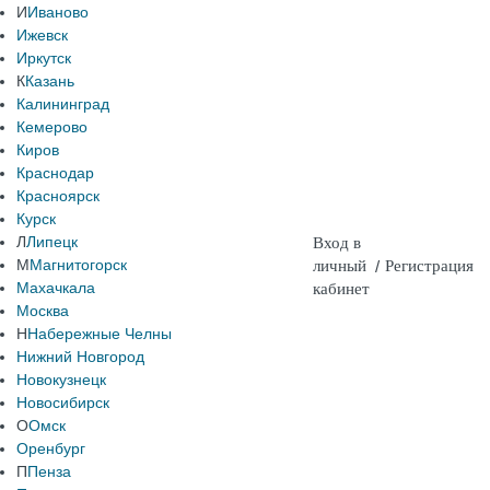
И
Иваново
Ижевск
Иркутск
К
Казань
Калининград
Кемерово
Киров
Краснодар
Красноярск
Курск
Л
Липецк
Вход в
М
Магнитогорск
личный
/
Регистрация
Махачкала
кабинет
Москва
Н
Набережные Челны
Нижний Новгород
Новокузнецк
Новосибирск
О
Омск
Оренбург
П
Пенза