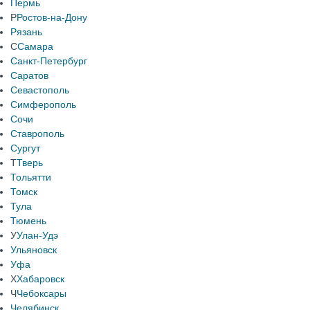
Пермь
Р
Ростов-на-Дону
Рязань
С
Самара
Санкт-Петербург
Саратов
Севастополь
Симферополь
Сочи
Ставрополь
Сургут
Т
Тверь
Тольятти
Томск
Тула
Тюмень
У
Улан-Удэ
Ульяновск
Уфа
Х
Хабаровск
Ч
Чебоксары
Челябинск