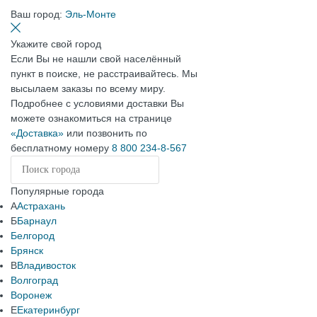
Ваш город:
Эль-Монте
Укажите свой город
Если Вы не нашли свой населённый
пункт в поиске, не расстраивайтесь. Мы
высылаем заказы по всему миру.
Подробнее с условиями доставки Вы
можете ознакомиться на странице
«Доставка»
или позвонить по
бесплатному номеру
8 800 234-8-567
Популярные города
А
Астрахань
Б
Барнаул
Белгород
Брянск
В
Владивосток
Волгоград
Воронеж
Е
Екатеринбург