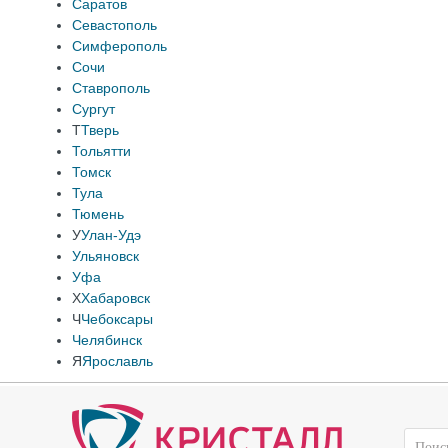
Саратов
Севастополь
Симферополь
Сочи
Ставрополь
Сургут
Т
Тверь
Тольятти
Томск
Тула
Тюмень
У
Улан-Удэ
Ульяновск
Уфа
Х
Хабаровск
Ч
Чебоксары
Челябинск
Я
Ярославль