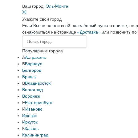
Ваш город:
Эль-Монте
Укажите свой город
Если Вы не нашли свой населённый пункт в поиске, не 
ознакомиться на странице
«Доставка»
или позвонить по
Популярные города
А
Астрахань
Б
Барнаул
Белгород
Брянск
В
Владивосток
Волгоград
Воронеж
Е
Екатеринбург
И
Иваново
Ижевск
Иркутск
К
Казань
Калининград