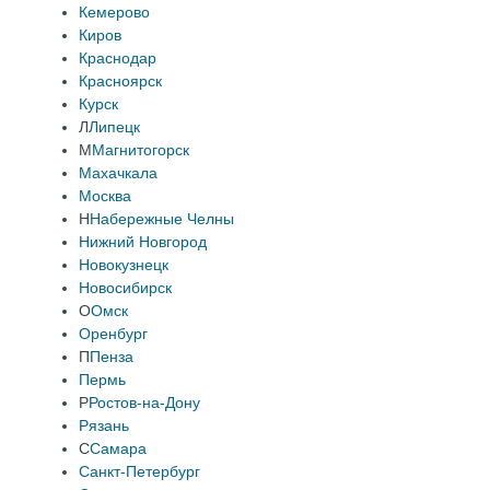
Кемерово
Киров
Краснодар
Красноярск
Курск
Л
Липецк
М
Магнитогорск
Махачкала
Москва
Н
Набережные Челны
Нижний Новгород
Новокузнецк
Новосибирск
О
Омск
Оренбург
П
Пенза
Пермь
Р
Ростов-на-Дону
Рязань
С
Самара
Санкт-Петербург