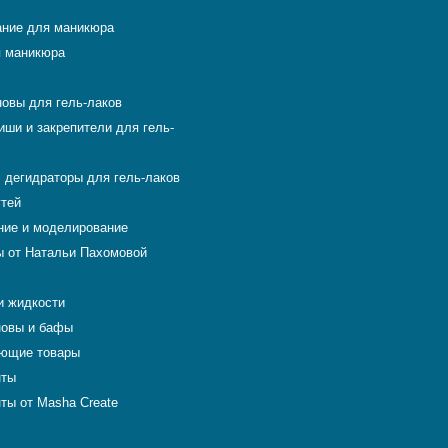
ние для маникюра
 маникюра
новы для гель-лаков
иши и закрепители для гель-
 дегидраторы для гель-лаков
гтей
ие и моделирование
 от Натальи Пахомовой
и жидкости
новы и бафы
ющие товары
нты
ты от Masha Create