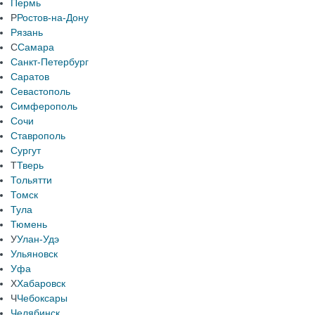
Пермь
Р
Ростов-на-Дону
Рязань
С
Самара
Санкт-Петербург
Саратов
Севастополь
Симферополь
Сочи
Ставрополь
Сургут
Т
Тверь
Тольятти
Томск
Тула
Тюмень
У
Улан-Удэ
Ульяновск
Уфа
Х
Хабаровск
Ч
Чебоксары
Челябинск