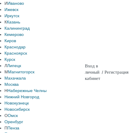
И
Иваново
Ижевск
Иркутск
К
Казань
Калининград
Кемерово
Киров
Краснодар
Красноярск
Курск
Л
Липецк
Вход в
М
Магнитогорск
личный
/
Регистрация
Махачкала
кабинет
Москва
Н
Набережные Челны
Нижний Новгород
Новокузнецк
Новосибирск
О
Омск
Оренбург
П
Пенза