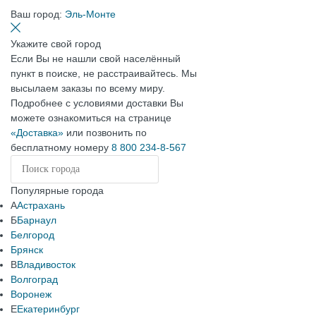
Ваш город:
Эль-Монте
Укажите свой город
Если Вы не нашли свой населённый
пункт в поиске, не расстраивайтесь. Мы
высылаем заказы по всему миру.
Подробнее с условиями доставки Вы
можете ознакомиться на странице
«Доставка»
или позвонить по
бесплатному номеру
8 800 234-8-567
Популярные города
А
Астрахань
Б
Барнаул
Белгород
Брянск
В
Владивосток
Волгоград
Воронеж
Е
Екатеринбург