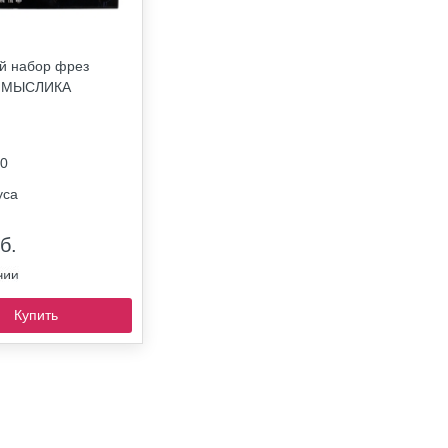
й набор фрез
 МЫСЛИКА
0
уса
б.
Купить