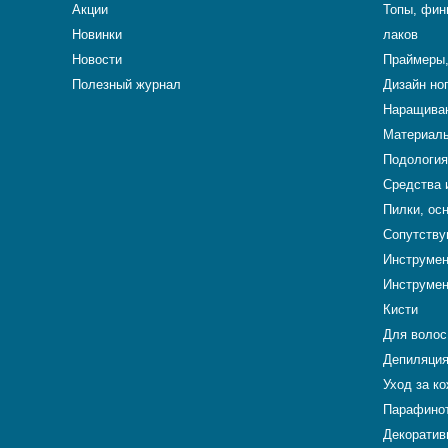
Акции
Топы, фин
Новинки
лаков
Новости
Праймеры,
Полезный журнал
Дизайн но
Наращиван
Материалы
Подология
Средства 
Пилки, ос
Сопутству
Инструме
Инструмен
Кисти
Для волос
Депиляци
Уход за к
Парафино
Декоратив