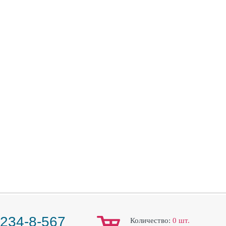
 234-8-567
Количество:
0
шт.