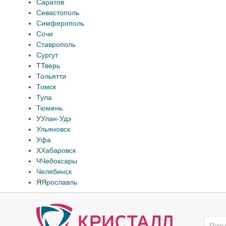
Саратов
Севастополь
Симферополь
Сочи
Ставрополь
Сургут
Т
Тверь
Тольятти
Томск
Тула
Тюмень
У
Улан-Удэ
Ульяновск
Уфа
Х
Хабаровск
Ч
Чебоксары
Челябинск
Я
Ярославль