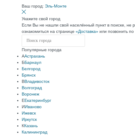
Ваш город:
Эль-Монте
Укажите свой город
Если Вы не нашли свой населённый пункт в поиске, не 
ознакомиться на странице
«Доставка»
или позвонить по
Популярные города
А
Астрахань
Б
Барнаул
Белгород
Брянск
В
Владивосток
Волгоград
Воронеж
Е
Екатеринбург
И
Иваново
Ижевск
Иркутск
К
Казань
Калининград