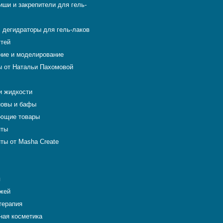
иши и закрепители для гель-
 дегидраторы для гель-лаков
гтей
ие и моделирование
 от Натальи Пахомовой
и жидкости
новы и бафы
ющие товары
нты
ты от Masha Create
я
ожей
терапия
ная косметика