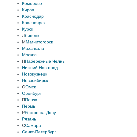
Кемерово
Киров
Краснодар
Красноярск
Курск
Л
Липецк
М
Магнитогорск
Махачкала
Москва
Н
Набережные Челны
Нижний Новгород
Новокузнецк
Новосибирск
О
Омск
Оренбург
П
Пенза
Пермь
Р
Ростов-на-Дону
Рязань
С
Самара
Санкт-Петербург