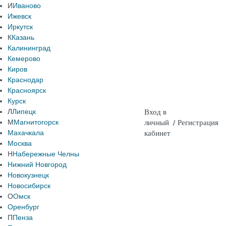
И
Иваново
Ижевск
Иркутск
К
Казань
Калининград
Кемерово
Киров
Краснодар
Красноярск
Курск
Л
Липецк
Вход в
М
Магнитогорск
личный
/
Регистрация
Махачкала
кабинет
Москва
Н
Набережные Челны
Нижний Новгород
Новокузнецк
Новосибирск
О
Омск
Оренбург
П
Пенза