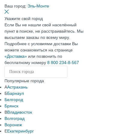
Ваш город:
Эль-Монте
Укажите свой город
Если Вы не нашли свой населённый
пункт в поиске, не расстраивайтесь. Мы
высылаем заказы по всему миру.
Подробнее с условиями доставки Вы
можете ознакомиться на странице
«Доставка»
или позвонить по
бесплатному номеру
8 800 234-8-567
Популярные города
А
Астрахань
Б
Барнаул
Белгород
Брянск
В
Владивосток
Волгоград
Воронеж
Е
Екатеринбург