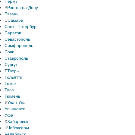
Пермь
Р
Ростов-на-Дону
Рязань
С
Самара
Санкт-Петербург
Саратов
Севастополь
Симферополь
Сочи
Ставрополь
Сургут
Т
Тверь
Тольятти
Томск
Тула
Тюмень
У
Улан-Удэ
Ульяновск
Уфа
Х
Хабаровск
Ч
Чебоксары
Челябинск