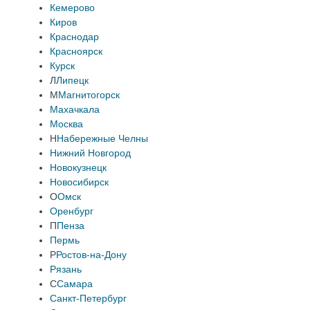
Кемерово
Киров
Краснодар
Красноярск
Курск
Л
Липецк
М
Магнитогорск
Махачкала
Москва
Н
Набережные Челны
Нижний Новгород
Новокузнецк
Новосибирск
О
Омск
Оренбург
П
Пенза
Пермь
Р
Ростов-на-Дону
Рязань
С
Самара
Санкт-Петербург