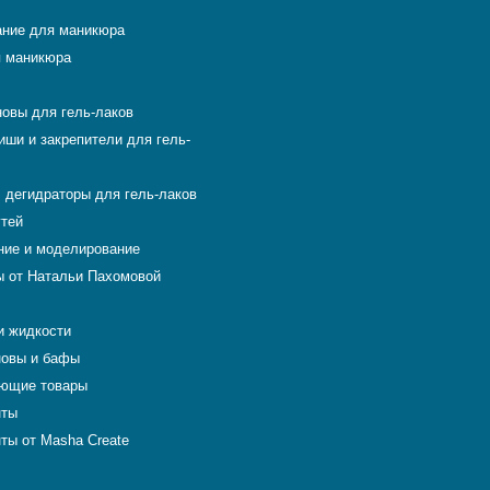
ние для маникюра
 маникюра
новы для гель-лаков
иши и закрепители для гель-
 дегидраторы для гель-лаков
гтей
ие и моделирование
 от Натальи Пахомовой
и жидкости
новы и бафы
ющие товары
нты
ты от Masha Create