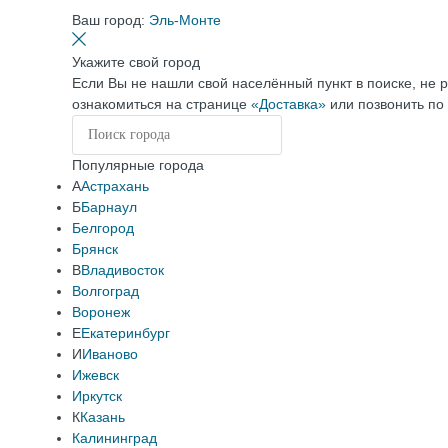
Ваш город:
Эль-Монте
Укажите свой город
Если Вы не нашли свой населённый пункт в поиске, не 
ознакомиться на странице
«Доставка»
или позвонить по
Популярные города
А
Астрахань
Б
Барнаул
Белгород
Брянск
В
Владивосток
Волгоград
Воронеж
Е
Екатеринбург
И
Иваново
Ижевск
Иркутск
К
Казань
Калининград