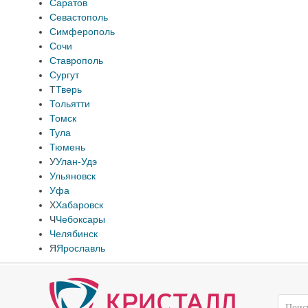
Саратов
Севастополь
Симферополь
Сочи
Ставрополь
Сургут
Т
Тверь
Тольятти
Томск
Тула
Тюмень
У
Улан-Удэ
Ульяновск
Уфа
Х
Хабаровск
Ч
Чебоксары
Челябинск
Я
Ярославль