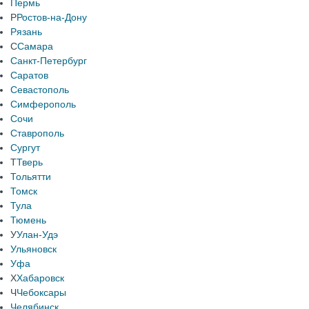
Пермь
Р
Ростов-на-Дону
Рязань
С
Самара
Санкт-Петербург
Саратов
Севастополь
Симферополь
Сочи
Ставрополь
Сургут
Т
Тверь
Тольятти
Томск
Тула
Тюмень
У
Улан-Удэ
Ульяновск
Уфа
Х
Хабаровск
Ч
Чебоксары
Челябинск