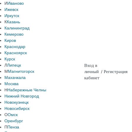
И
Иваново
Ижевск
Иркутск
К
Казань
Калининград
Кемерово
Киров
Краснодар
Красноярск
Курск
Л
Липецк
Вход в
М
Магнитогорск
личный
/
Регистрация
Махачкала
кабинет
Москва
Н
Набережные Челны
Нижний Новгород
Новокузнецк
Новосибирск
О
Омск
Оренбург
П
Пенза