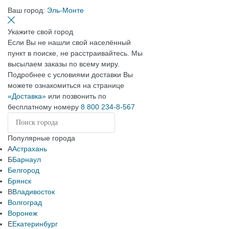
Ваш город:
Эль-Монте
Укажите свой город
Если Вы не нашли свой населённый
пункт в поиске, не расстраивайтесь. Мы
высылаем заказы по всему миру.
Подробнее с условиями доставки Вы
можете ознакомиться на странице
«Доставка»
или позвонить по
бесплатному номеру
8 800 234-8-567
Популярные города
А
Астрахань
Б
Барнаул
Белгород
Брянск
В
Владивосток
Волгоград
Воронеж
Е
Екатеринбург