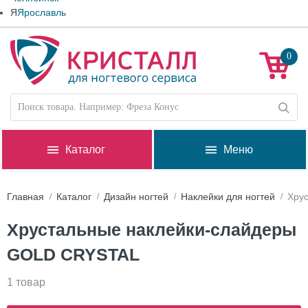
Я
Ярославль
0
Каталог
Меню
Главная
Каталог
Дизайн ногтей
Наклейки для ногтей
Хру
Хрустальные наклейки-слайдеры
GOLD CRYSTAL
1 товар