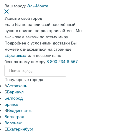
Ваш город:
Эль-Монте
Укажите свой город
Если Вы не нашли свой населённый
пункт в поиске, не расстраивайтесь. Мы
высылаем заказы по всему миру.
Подробнее с условиями доставки Вы
можете ознакомиться на странице
«Доставка»
или позвонить по
бесплатному номеру
8 800 234-8-567
Популярные города
А
Астрахань
Б
Барнаул
Белгород
Брянск
В
Владивосток
Волгоград
Воронеж
Е
Екатеринбург