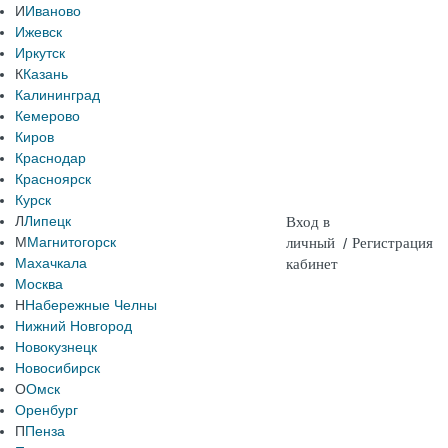
И
Иваново
Ижевск
Иркутск
К
Казань
Калининград
Кемерово
Киров
Краснодар
Красноярск
Курск
Л
Липецк
Вход в
М
Магнитогорск
личный
/
Регистрация
Махачкала
кабинет
Москва
Н
Набережные Челны
Нижний Новгород
Новокузнецк
Новосибирск
О
Омск
Оренбург
П
Пенза