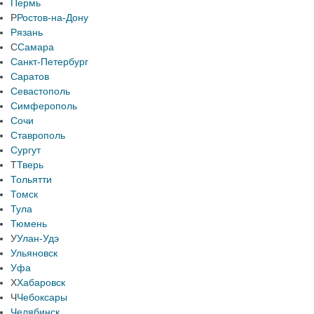
Пермь
Р
Ростов-на-Дону
Рязань
С
Самара
Санкт-Петербург
Саратов
Севастополь
Симферополь
Сочи
Ставрополь
Сургут
Т
Тверь
Тольятти
Томск
Тула
Тюмень
У
Улан-Удэ
Ульяновск
Уфа
Х
Хабаровск
Ч
Чебоксары
Челябинск