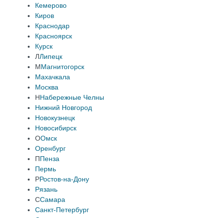
Кемерово
Киров
Краснодар
Красноярск
Курск
Л
Липецк
М
Магнитогорск
Махачкала
Москва
Н
Набережные Челны
Нижний Новгород
Новокузнецк
Новосибирск
О
Омск
Оренбург
П
Пенза
Пермь
Р
Ростов-на-Дону
Рязань
С
Самара
Санкт-Петербург