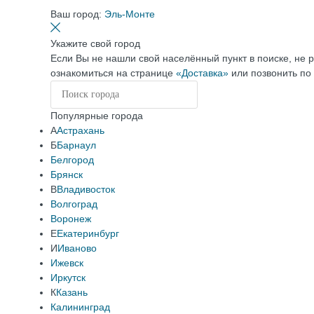
Ваш город:
Эль-Монте
Укажите свой город
Если Вы не нашли свой населённый пункт в поиске, не 
ознакомиться на странице
«Доставка»
или позвонить по
Популярные города
А
Астрахань
Б
Барнаул
Белгород
Брянск
В
Владивосток
Волгоград
Воронеж
Е
Екатеринбург
И
Иваново
Ижевск
Иркутск
К
Казань
Калининград