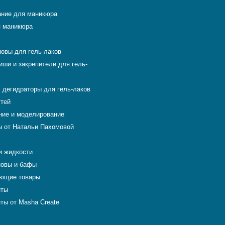
ние для маникюра
 маникюра
новы для гель-лаков
иши и закрепители для гель-
 дегидраторы для гель-лаков
гтей
ие и моделирование
 от Натальи Пахомовой
и жидкости
новы и бафы
ющие товары
нты
ты от Masha Create