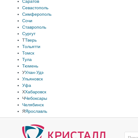
Саратов
Севастополь
Симферополь
Сочи
Ставрополь
Сургут
Т
Тверь
Тольятти
Томск
Тула
Тюмень
У
Улан-Удэ
Ульяновск
Уфа
Х
Хабаровск
Ч
Чебоксары
Челябинск
Я
Ярославль