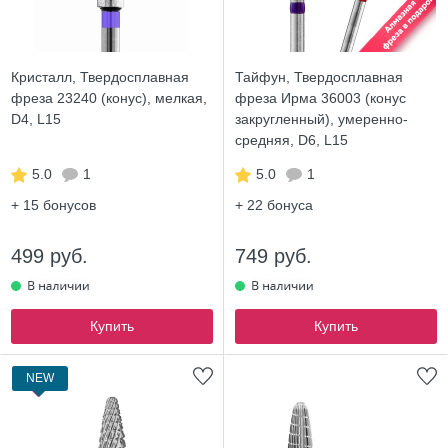
Кристалл, Твердосплавная
Тайфун, Твердосплавная
фреза 23240 (конус), мелкая,
фреза Ирма 36003 (конус
D4, L15
закругленный), умеренно-
средняя, D6, L15
5.0
1
5.0
1
+ 15
бонусов
+ 22
бонуса
499 руб.
749 руб.
Купить
Купить
ХИТ
NEW