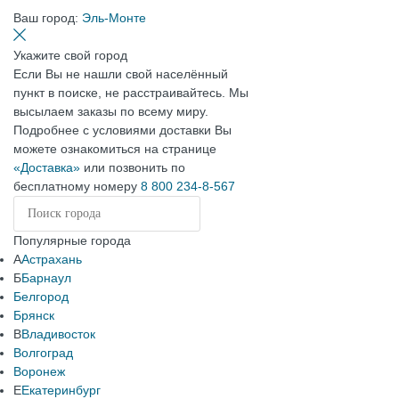
Ваш город:
Эль-Монте
Укажите свой город
Если Вы не нашли свой населённый
пункт в поиске, не расстраивайтесь. Мы
высылаем заказы по всему миру.
Подробнее с условиями доставки Вы
можете ознакомиться на странице
«Доставка»
или позвонить по
бесплатному номеру
8 800 234-8-567
Популярные города
А
Астрахань
Б
Барнаул
Белгород
Брянск
В
Владивосток
Волгоград
Воронеж
Е
Екатеринбург