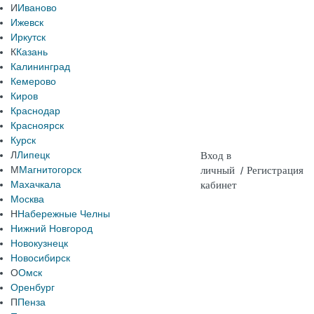
И
Иваново
Ижевск
Иркутск
К
Казань
Калининград
Кемерово
Киров
Краснодар
Красноярск
Курск
Л
Липецк
Вход в
М
Магнитогорск
личный
/
Регистрация
Махачкала
кабинет
Москва
Н
Набережные Челны
Нижний Новгород
Новокузнецк
Новосибирск
О
Омск
Оренбург
П
Пенза