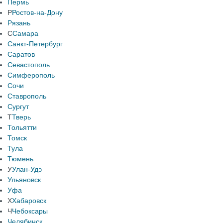
Пермь
Р
Ростов-на-Дону
Рязань
С
Самара
Санкт-Петербург
Саратов
Севастополь
Симферополь
Сочи
Ставрополь
Сургут
Т
Тверь
Тольятти
Томск
Тула
Тюмень
У
Улан-Удэ
Ульяновск
Уфа
Х
Хабаровск
Ч
Чебоксары
Челябинск