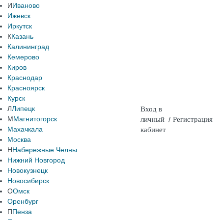
И
Иваново
Ижевск
Иркутск
К
Казань
Калининград
Кемерово
Киров
Краснодар
Красноярск
Курск
Л
Липецк
Вход в
М
Магнитогорск
личный
/
Регистрация
Махачкала
кабинет
Москва
Н
Набережные Челны
Нижний Новгород
Новокузнецк
Новосибирск
О
Омск
Оренбург
П
Пенза