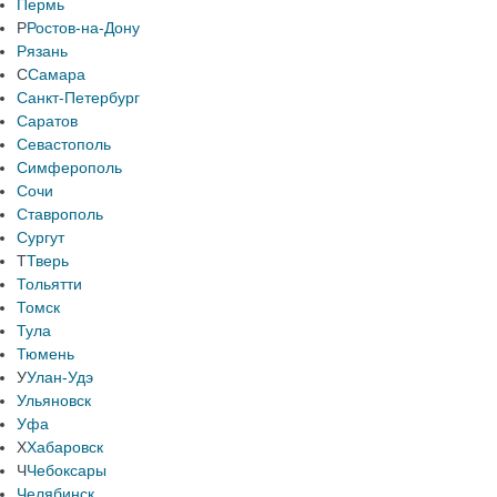
Пермь
Р
Ростов-на-Дону
Рязань
С
Самара
Санкт-Петербург
Саратов
Севастополь
Симферополь
Сочи
Ставрополь
Сургут
Т
Тверь
Тольятти
Томск
Тула
Тюмень
У
Улан-Удэ
Ульяновск
Уфа
Х
Хабаровск
Ч
Чебоксары
Челябинск