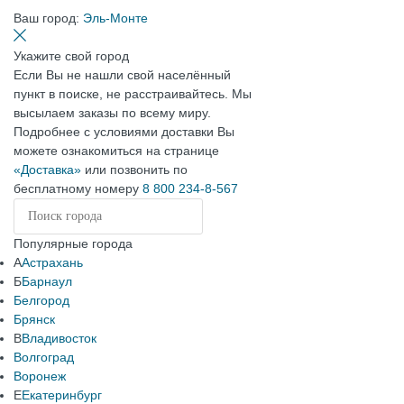
Ваш город:
Эль-Монте
Укажите свой город
Если Вы не нашли свой населённый
пункт в поиске, не расстраивайтесь. Мы
высылаем заказы по всему миру.
Подробнее с условиями доставки Вы
можете ознакомиться на странице
«Доставка»
или позвонить по
бесплатному номеру
8 800 234-8-567
Популярные города
А
Астрахань
Б
Барнаул
Белгород
Брянск
В
Владивосток
Волгоград
Воронеж
Е
Екатеринбург