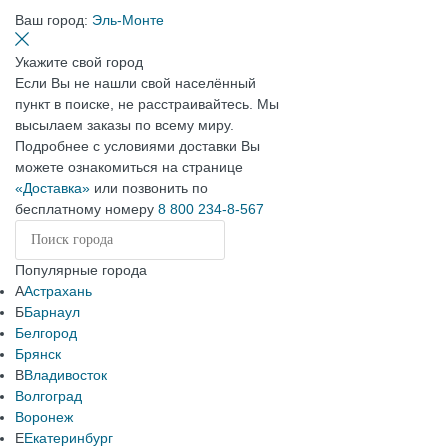
Ваш город:
Эль-Монте
Укажите свой город
Если Вы не нашли свой населённый
пункт в поиске, не расстраивайтесь. Мы
высылаем заказы по всему миру.
Подробнее с условиями доставки Вы
можете ознакомиться на странице
«Доставка»
или позвонить по
бесплатному номеру
8 800 234-8-567
Популярные города
А
Астрахань
Б
Барнаул
Белгород
Брянск
В
Владивосток
Волгоград
Воронеж
Е
Екатеринбург