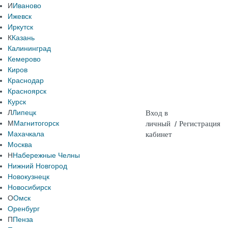
И
Иваново
Ижевск
Иркутск
К
Казань
Калининград
Кемерово
Киров
Краснодар
Красноярск
Курск
Л
Липецк
Вход в
М
Магнитогорск
личный
/
Регистрация
Махачкала
кабинет
Москва
Н
Набережные Челны
Нижний Новгород
Новокузнецк
Новосибирск
О
Омск
Оренбург
П
Пенза