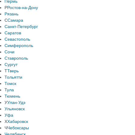
Пермь
Р
Ростов-на-Дону
Рязань
С
Самара
Санкт-Петербург
Саратов
Севастополь
Симферополь
Сочи
Ставрополь
Сургут
Т
Тверь
Тольятти
Томск
Тула
Тюмень
У
Улан-Удэ
Ульяновск
Уфа
Х
Хабаровск
Ч
Чебоксары
Челябинск