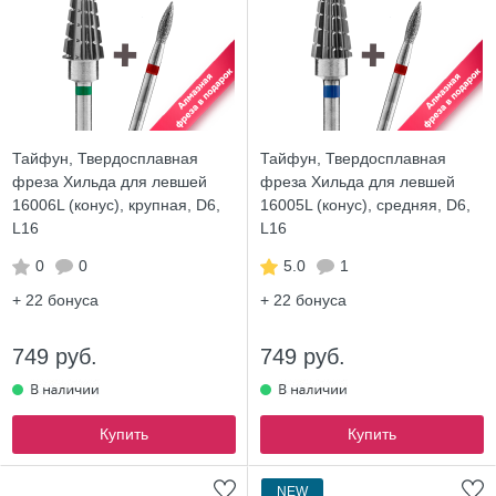
Тайфун, Твердосплавная
Тайфун, Твердосплавная
фреза Хильда для левшей
фреза Хильда для левшей
16006L (конус), крупная, D6,
16005L (конус), средняя, D6,
L16
L16
0
0
5.0
1
+ 22
бонуса
+ 22
бонуса
749 руб.
749 руб.
Купить
Купить
ХИТ
NEW