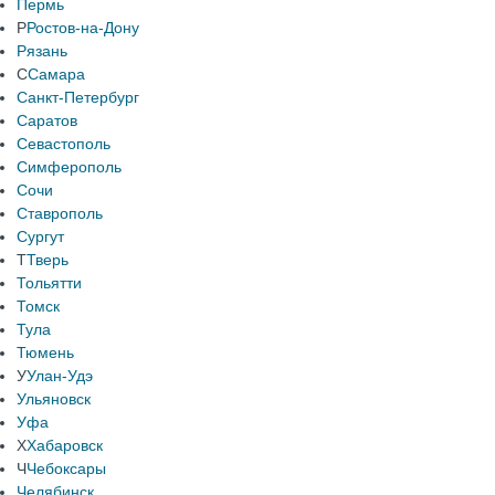
Пермь
Р
Ростов-на-Дону
Рязань
С
Самара
Санкт-Петербург
Саратов
Севастополь
Симферополь
Сочи
Ставрополь
Сургут
Т
Тверь
Тольятти
Томск
Тула
Тюмень
У
Улан-Удэ
Ульяновск
Уфа
Х
Хабаровск
Ч
Чебоксары
Челябинск