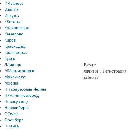
И
Иваново
Ижевск
Иркутск
К
Казань
Калининград
Кемерово
Киров
Краснодар
Красноярск
Курск
Л
Липецк
Вход в
М
Магнитогорск
личный
/
Регистрация
Махачкала
кабинет
Москва
Н
Набережные Челны
Нижний Новгород
Новокузнецк
Новосибирск
О
Омск
Оренбург
П
Пенза