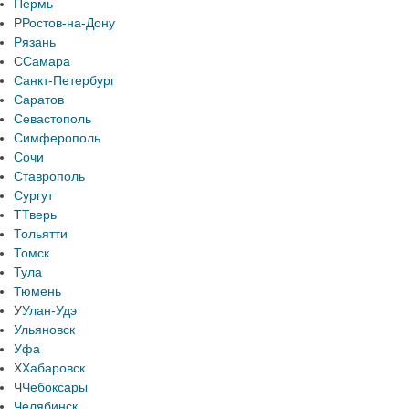
Пермь
Р
Ростов-на-Дону
Рязань
С
Самара
Санкт-Петербург
Саратов
Севастополь
Симферополь
Сочи
Ставрополь
Сургут
Т
Тверь
Тольятти
Томск
Тула
Тюмень
У
Улан-Удэ
Ульяновск
Уфа
Х
Хабаровск
Ч
Чебоксары
Челябинск