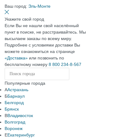
Ваш город:
Эль-Монте
Укажите свой город
Если Вы не нашли свой населённый
пункт в поиске, не расстраивайтесь. Мы
высылаем заказы по всему миру.
Подробнее с условиями доставки Вы
можете ознакомиться на странице
«Доставка»
или позвонить по
бесплатному номеру
8 800 234-8-567
Популярные города
А
Астрахань
Б
Барнаул
Белгород
Брянск
В
Владивосток
Волгоград
Воронеж
Е
Екатеринбург